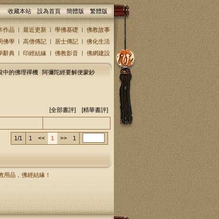
收藏本站
設為首頁
簡體版
繁體版
本作品
最近更新
學佛基礎
佛教故事
明佛學
高僧傳記
居士傳記
佛化生活
學辭典
印經結緣
佛教影音
佛網建設
說中的佛理禪機
阿彌陀經要解便蒙鈔
[
全部書評
] [精華書評]
人/回復人
發表時間
1/1
1
<<
1
>>
1
，佛教用品，佛經結緣！