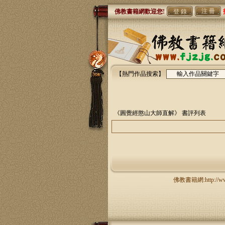
注 冊
佛教書籍網歡迎您!
【熱門作品搜索】
《圓覺經憨山大師直解》
書評列表
佛教書籍網:http