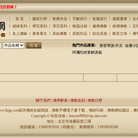
找回密碼？
首 頁
總排行榜
推薦作品
字數排行
收藏排行
連載書庫
全
戒律系列
禪宗系列
淨宗系列
唯識法相
藏傳佛教
南傳佛教
五
名人佛緣
素食養生
原始佛教
原創作品
綜合其他
般若文海
佛
熱門作品搜索:
唐密導讀 外文
金庸小
阿彌陀經要解講義
主題
回復/查看
發表
關于我們
|
佛學辭典
|
佛教音頻
|
佛教日歷
://www.fjzjg.com提供佛經在線閱讀，佛教手機電子書下載，佛經印刷，佛教網站建設
Copyright ©
站長信箱︰haoyue999@vip.sina.com
地址︰北京市海澱區西三環
投訴建議︰15600391918（同微信） 業務聯系︰13910830288