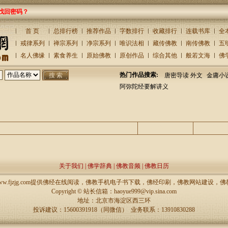
找回密码？
首 页
总排行榜
推荐作品
字数排行
收藏排行
连载书库
全
戒律系列
禅宗系列
净宗系列
唯识法相
藏传佛教
南传佛教
五
名人佛缘
素食养生
原始佛教
原创作品
综合其他
般若文海
佛
热门作品搜索:
唐密导读 外文
金庸小
阿弥陀经要解讲义
主题
回复/查看
发表
关于我们
|
佛学辞典
|
佛教音频
|
佛教日历
://www.fjzjg.com提供佛经在线阅读，佛教手机电子书下载，佛经印刷，佛教网站建设
Copyright ©
站长信箱：haoyue999@vip.sina.com
地址：北京市海淀区西三环
投诉建议：15600391918（同微信） 业务联系：13910830288