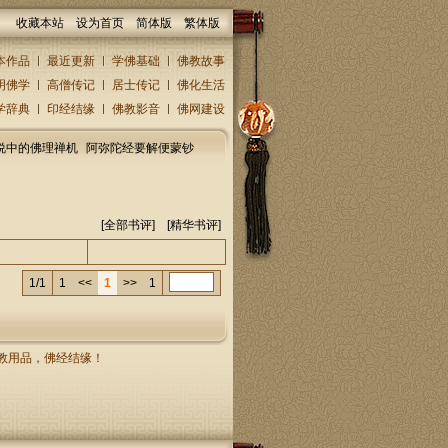
收藏本站
设为首页
简体版
繁体版
本作品
最近更新
学佛基础
佛教故事
明佛学
高僧传记
居士传记
佛化生活
学辞典
印经结缘
佛教影音
佛网建设
说中的佛理禅机
阿弥陀经要解便蒙钞
[
全部书评
] [精华书评]
人/回复人
发表时间
1/1
1
<<
1
>>
1
，佛教用品，佛经结缘！