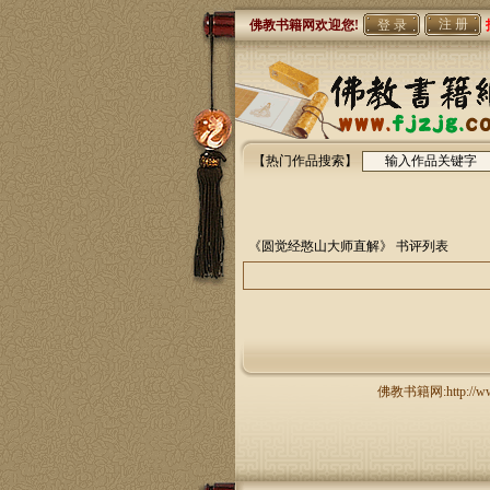
注 册
佛教书籍网欢迎您!
【热门作品搜索】
《圆觉经憨山大师直解》
书评列表
佛教书籍网:http