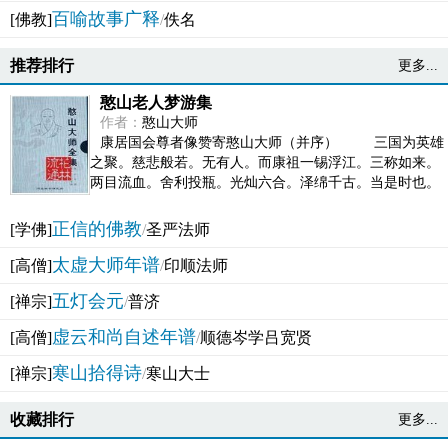
百喻故事广释
[佛教]
/
佚名
推荐排行
更多...
憨山老人梦游集
作者：
憨山大师
康居国会尊者像赞寄憨山大师（并序） 三国为英雄
之聚。慈悲般若。无有人。而康祖一锡浮江。三称如来。
两目流血。舍利投瓶。光灿六合。泽绵千古。当是时也。
吴之君臣。莫不为之动心变色。即事征理。知有佛而不...
正信的佛教
[学佛]
/
圣严法师
太虚大师年谱
[高僧]
/
印顺法师
五灯会元
[禅宗]
/
普济
虚云和尚自述年谱
[高僧]
/
顺德岑学吕宽贤
寒山拾得诗
[禅宗]
/
寒山大士
收藏排行
更多...