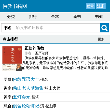
佛教书籍网
登录
注册
分类
排行
全本
新书
书架
书名
点击排行
更多...
正信的佛教
作者：
圣严法师
佛教在世界性的各大宗教和思想之中，显得非常特殊。
凡是宗教，无不信奉神的创造及神的主宰，佛教却是彻底
的无神论者；唯物思想是无神论的，佛教却又坚决反对唯
物论的谬误。佛教似宗教而又非宗教，类哲学而又非哲...
佛教咒语大全
[学佛]
/
佚名
憨山老人梦游集
[禅宗]
/
憨山大师
五灯会元
[禅宗]
/
普济
俱舍论颂讲记
[综合]
/
演培法师