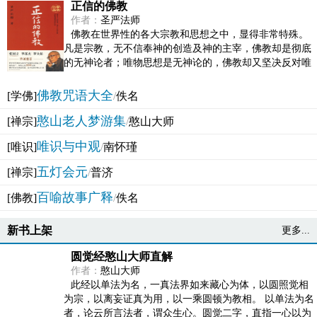
正信的佛教
作者：
圣严法师
佛教在世界性的各大宗教和思想之中，显得非常特殊。
凡是宗教，无不信奉神的创造及神的主宰，佛教却是彻底
的无神论者；唯物思想是无神论的，佛教却又坚决反对唯
物论的谬误。佛教似宗教而又非宗教，类哲学而又非哲...
佛教咒语大全
[学佛]
/
佚名
憨山老人梦游集
[禅宗]
/
憨山大师
唯识与中观
[唯识]
/
南怀瑾
五灯会元
[禅宗]
/
普济
百喻故事广释
[佛教]
/
佚名
新书上架
更多...
圆觉经憨山大师直解
作者：
憨山大师
此经以单法为名，一真法界如来藏心为体，以圆照觉相
为宗，以离妄证真为用，以一乘圆顿为教相。 以单法为名
者，论云所言法者，谓众生心。圆觉二字，直指一心以为