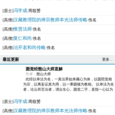
法体。此有多称，亦名大圆满觉，亦名妙觉明心，...
冯学成
[居士]
/
周筱赟
汉藏教理院的禅宗教师本光法师传略
[高僧]
/
佚名
惟贤法师
[高僧]
/
佚名
复仁和尚
[高僧]
/
佚名
冶开老和尚传略
[高僧]
/
佚名
最近更新
更多...
圆觉经憨山大师直解
作者：
憨山大师
此经以单法为名，一真法界如来藏心为体，以圆照觉相
为宗，以离妄证真为用，以一乘圆顿为教相。 以单法为名
者，论云所言法者，谓众生心。圆觉二字，直指一心以为
法体。此有多称，亦名大圆满觉，亦名妙觉明心，...
冯学成
[居士]
/
周筱赟
汉藏教理院的禅宗教师本光法师传略
[高僧]
/
佚名