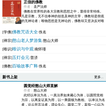
正信的佛教
作者：
圣严法师
佛教在世界性的各大宗教和思想之中，显得非常特殊。
凡是宗教，无不信奉神的创造及神的主宰，佛教却是彻底
的无神论者；唯物思想是无神论的，佛教却又坚决反对唯
物论的谬误。佛教似宗教而又非宗教，类哲学而又非哲...
佛教咒语大全
[学佛]
/
佚名
憨山老人梦游集
[禅宗]
/
憨山大师
唯识与中观
[唯识]
/
南怀瑾
五灯会元
[禅宗]
/
普济
百喻故事广释
[佛教]
/
佚名
新书上架
更多...
圆觉经憨山大师直解
作者：
憨山大师
此经以单法为名，一真法界如来藏心为体，以圆照觉相
为宗，以离妄证真为用，以一乘圆顿为教相。 以单法为名
者，论云所言法者，谓众生心。圆觉二字，直指一心以为