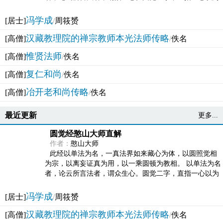
法体。此有多称，亦名大圆满觉，亦名妙觉明心，...
冯学成
[居士]
/
周筱赟
汉藏教理院的禅宗教师本光法师传略
[高僧]
/
佚名
惟贤法师
[高僧]
/
佚名
复仁和尚
[高僧]
/
佚名
冶开老和尚传略
[高僧]
/
佚名
最近更新
更多...
圆觉经憨山大师直解
作者：
憨山大师
此经以单法为名，一真法界如来藏心为体，以圆照觉相
为宗，以离妄证真为用，以一乘圆顿为教相。 以单法为名
者，论云所言法者，谓众生心。圆觉二字，直指一心以为
法体。此有多称，亦名大圆满觉，亦名妙觉明心，...
冯学成
[居士]
/
周筱赟
汉藏教理院的禅宗教师本光法师传略
[高僧]
/
佚名