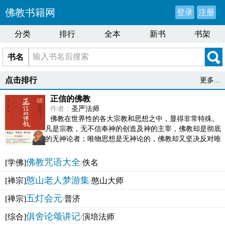
佛教书籍网
登录
注册
分类
排行
全本
新书
书架
书名
点击排行
更多...
正信的佛教
作者：
圣严法师
佛教在世界性的各大宗教和思想之中，显得非常特殊。
凡是宗教，无不信奉神的创造及神的主宰，佛教却是彻底
的无神论者；唯物思想是无神论的，佛教却又坚决反对唯
物论的谬误。佛教似宗教而又非宗教，类哲学而又非哲...
佛教咒语大全
[学佛]
/
佚名
憨山老人梦游集
[禅宗]
/
憨山大师
五灯会元
[禅宗]
/
普济
俱舍论颂讲记
[综合]
/
演培法师