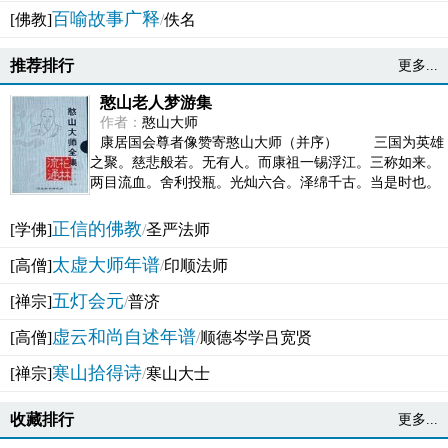
百喻故事广释
[佛教]
/
佚名
推荐排行
更多...
憨山老人梦游集
作者：
憨山大师
康居国会尊者像赞寄憨山大师（并序） 三国为英雄
之聚。慈悲般若。无有人。而康祖一锡浮江。三称如来。
两目流血。舍利投瓶。光灿六合。泽绵千古。当是时也。
吴之君臣。莫不为之动心变色。即事征理。知有佛而不...
正信的佛教
[学佛]
/
圣严法师
太虚大师年谱
[高僧]
/
印顺法师
五灯会元
[禅宗]
/
普济
虚云和尚自述年谱
[高僧]
/
顺德岑学吕宽贤
寒山拾得诗
[禅宗]
/
寒山大士
收藏排行
更多...