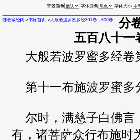
背景颜色
字体颜色
字体大小
分
佛教藏经阁
->
书库首页
->
大般若波罗蜜多经301卷～600卷
五百八十一
大般若波罗蜜多经卷
第十一布施波罗蜜多
尔时，满慈子白佛言：
有，诸菩萨众行布施时