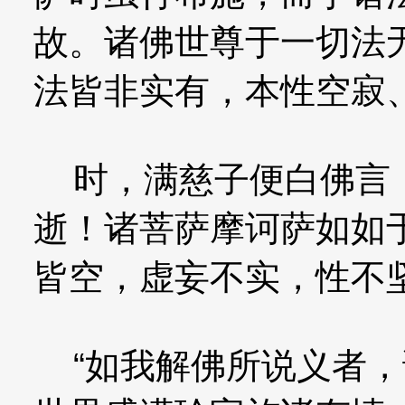
故。诸佛世尊于一切法
法皆非实有，本性空寂
时，满慈子便白佛言：
逝！诸菩萨摩诃萨如如
皆空，虚妄不实，性不
“如我解佛所说义者，