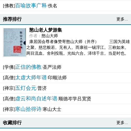
百喻故事广释
[佛教]
/
佚名
推荐排行
更多...
憨山老人梦游集
作者：
憨山大师
康居国会尊者像赞寄憨山大师（并序） 三国为英雄
之聚。慈悲般若。无有人。而康祖一锡浮江。三称如来。
两目流血。舍利投瓶。光灿六合。泽绵千古。当是时也。
吴之君臣。莫不为之动心变色。即事征理。知有佛而不...
正信的佛教
[学佛]
/
圣严法师
太虚大师年谱
[高僧]
/
印顺法师
五灯会元
[禅宗]
/
普济
虚云和尚自述年谱
[高僧]
/
顺德岑学吕宽贤
寒山拾得诗
[禅宗]
/
寒山大士
收藏排行
更多...