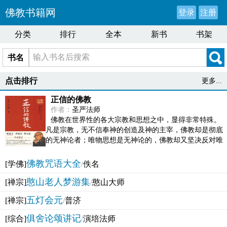
佛教书籍网
登录
注册
分类
排行
全本
新书
书架
书名
点击排行
更多...
正信的佛教
作者：
圣严法师
佛教在世界性的各大宗教和思想之中，显得非常特殊。
凡是宗教，无不信奉神的创造及神的主宰，佛教却是彻底
的无神论者；唯物思想是无神论的，佛教却又坚决反对唯
物论的谬误。佛教似宗教而又非宗教，类哲学而又非哲...
佛教咒语大全
[学佛]
/
佚名
憨山老人梦游集
[禅宗]
/
憨山大师
五灯会元
[禅宗]
/
普济
俱舍论颂讲记
[综合]
/
演培法师