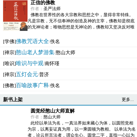
正信的佛教
作者：
圣严法师
佛教在世界性的各大宗教和思想之中，显得非常特殊。
凡是宗教，无不信奉神的创造及神的主宰，佛教却是彻底
的无神论者；唯物思想是无神论的，佛教却又坚决反对唯
物论的谬误。佛教似宗教而又非宗教，类哲学而又非哲...
佛教咒语大全
[学佛]
/
佚名
憨山老人梦游集
[禅宗]
/
憨山大师
唯识与中观
[唯识]
/
南怀瑾
五灯会元
[禅宗]
/
普济
百喻故事广释
[佛教]
/
佚名
新书上架
更多...
圆觉经憨山大师直解
作者：
憨山大师
此经以单法为名，一真法界如来藏心为体，以圆照觉相
为宗，以离妄证真为用，以一乘圆顿为教相。 以单法为名
者，论云所言法者，谓众生心。圆觉二字，直指一心以为