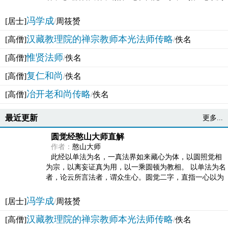
法体。此有多称，亦名大圆满觉，亦名妙觉明心，...
冯学成
[居士]
/
周筱赟
汉藏教理院的禅宗教师本光法师传略
[高僧]
/
佚名
惟贤法师
[高僧]
/
佚名
复仁和尚
[高僧]
/
佚名
冶开老和尚传略
[高僧]
/
佚名
最近更新
更多...
圆觉经憨山大师直解
作者：
憨山大师
此经以单法为名，一真法界如来藏心为体，以圆照觉相
为宗，以离妄证真为用，以一乘圆顿为教相。 以单法为名
者，论云所言法者，谓众生心。圆觉二字，直指一心以为
法体。此有多称，亦名大圆满觉，亦名妙觉明心，...
冯学成
[居士]
/
周筱赟
汉藏教理院的禅宗教师本光法师传略
[高僧]
/
佚名