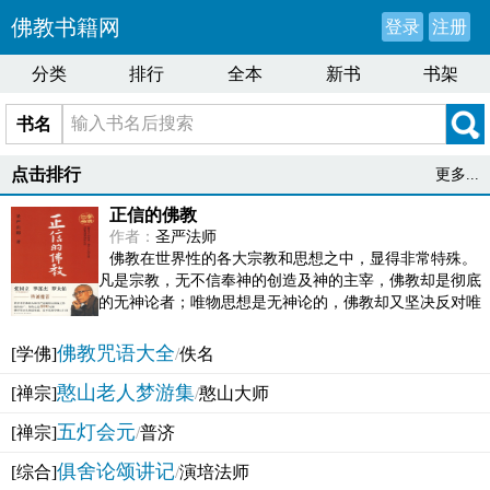
佛教书籍网
登录
注册
分类
排行
全本
新书
书架
书名
点击排行
更多...
正信的佛教
作者：
圣严法师
佛教在世界性的各大宗教和思想之中，显得非常特殊。
凡是宗教，无不信奉神的创造及神的主宰，佛教却是彻底
的无神论者；唯物思想是无神论的，佛教却又坚决反对唯
物论的谬误。佛教似宗教而又非宗教，类哲学而又非哲...
佛教咒语大全
[学佛]
/
佚名
憨山老人梦游集
[禅宗]
/
憨山大师
五灯会元
[禅宗]
/
普济
俱舍论颂讲记
[综合]
/
演培法师