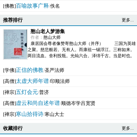
百喻故事广释
[佛教]
/
佚名
推荐排行
更多...
憨山老人梦游集
作者：
憨山大师
康居国会尊者像赞寄憨山大师（并序） 三国为英雄
之聚。慈悲般若。无有人。而康祖一锡浮江。三称如来。
两目流血。舍利投瓶。光灿六合。泽绵千古。当是时也。
吴之君臣。莫不为之动心变色。即事征理。知有佛而不...
正信的佛教
[学佛]
/
圣严法师
太虚大师年谱
[高僧]
/
印顺法师
五灯会元
[禅宗]
/
普济
虚云和尚自述年谱
[高僧]
/
顺德岑学吕宽贤
寒山拾得诗
[禅宗]
/
寒山大士
收藏排行
更多...