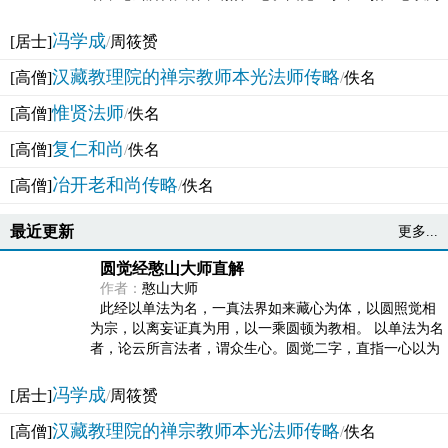
法体。此有多称，亦名大圆满觉，亦名妙觉明心，...
冯学成
[居士]
/
周筱赟
汉藏教理院的禅宗教师本光法师传略
[高僧]
/
佚名
惟贤法师
[高僧]
/
佚名
复仁和尚
[高僧]
/
佚名
冶开老和尚传略
[高僧]
/
佚名
最近更新
更多...
圆觉经憨山大师直解
作者：
憨山大师
此经以单法为名，一真法界如来藏心为体，以圆照觉相
为宗，以离妄证真为用，以一乘圆顿为教相。 以单法为名
者，论云所言法者，谓众生心。圆觉二字，直指一心以为
法体。此有多称，亦名大圆满觉，亦名妙觉明心，...
冯学成
[居士]
/
周筱赟
汉藏教理院的禅宗教师本光法师传略
[高僧]
/
佚名