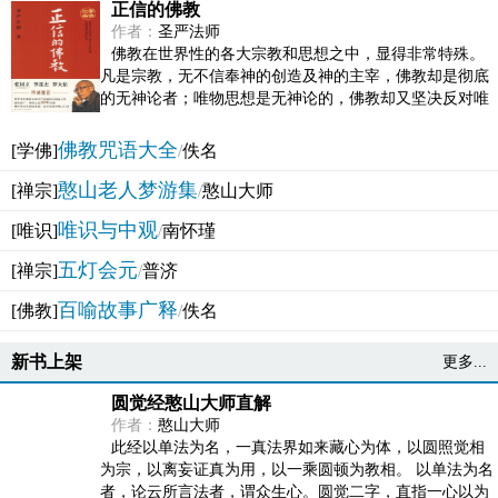
正信的佛教
作者：
圣严法师
佛教在世界性的各大宗教和思想之中，显得非常特殊。
凡是宗教，无不信奉神的创造及神的主宰，佛教却是彻底
的无神论者；唯物思想是无神论的，佛教却又坚决反对唯
物论的谬误。佛教似宗教而又非宗教，类哲学而又非哲...
佛教咒语大全
[学佛]
/
佚名
憨山老人梦游集
[禅宗]
/
憨山大师
唯识与中观
[唯识]
/
南怀瑾
五灯会元
[禅宗]
/
普济
百喻故事广释
[佛教]
/
佚名
新书上架
更多...
圆觉经憨山大师直解
作者：
憨山大师
此经以单法为名，一真法界如来藏心为体，以圆照觉相
为宗，以离妄证真为用，以一乘圆顿为教相。 以单法为名
者，论云所言法者，谓众生心。圆觉二字，直指一心以为