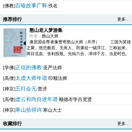
百喻故事广释
[佛教]
/
佚名
推荐排行
更多...
憨山老人梦游集
作者：
憨山大师
康居国会尊者像赞寄憨山大师（并序） 三国为英雄
之聚。慈悲般若。无有人。而康祖一锡浮江。三称如来。
两目流血。舍利投瓶。光灿六合。泽绵千古。当是时也。
吴之君臣。莫不为之动心变色。即事征理。知有佛而不...
正信的佛教
[学佛]
/
圣严法师
太虚大师年谱
[高僧]
/
印顺法师
五灯会元
[禅宗]
/
普济
虚云和尚自述年谱
[高僧]
/
顺德岑学吕宽贤
寒山拾得诗
[禅宗]
/
寒山大士
收藏排行
更多...