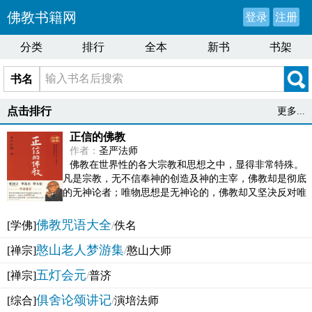
佛教书籍网
登录
注册
分类
排行
全本
新书
书架
书名
点击排行
更多...
正信的佛教
作者：
圣严法师
佛教在世界性的各大宗教和思想之中，显得非常特殊。
凡是宗教，无不信奉神的创造及神的主宰，佛教却是彻底
的无神论者；唯物思想是无神论的，佛教却又坚决反对唯
物论的谬误。佛教似宗教而又非宗教，类哲学而又非哲...
佛教咒语大全
[学佛]
/
佚名
憨山老人梦游集
[禅宗]
/
憨山大师
五灯会元
[禅宗]
/
普济
俱舍论颂讲记
[综合]
/
演培法师