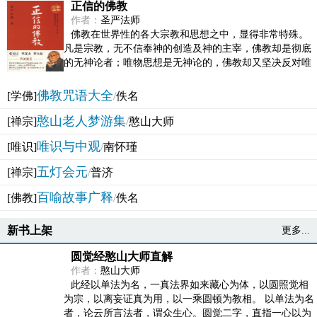
正信的佛教
作者：
圣严法师
佛教在世界性的各大宗教和思想之中，显得非常特殊。
凡是宗教，无不信奉神的创造及神的主宰，佛教却是彻底
的无神论者；唯物思想是无神论的，佛教却又坚决反对唯
物论的谬误。佛教似宗教而又非宗教，类哲学而又非哲...
佛教咒语大全
[学佛]
/
佚名
憨山老人梦游集
[禅宗]
/
憨山大师
唯识与中观
[唯识]
/
南怀瑾
五灯会元
[禅宗]
/
普济
百喻故事广释
[佛教]
/
佚名
新书上架
更多...
圆觉经憨山大师直解
作者：
憨山大师
此经以单法为名，一真法界如来藏心为体，以圆照觉相
为宗，以离妄证真为用，以一乘圆顿为教相。 以单法为名
者，论云所言法者，谓众生心。圆觉二字，直指一心以为