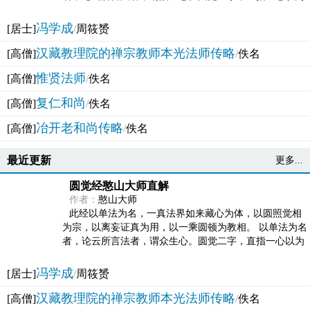
法体。此有多称，亦名大圆满觉，亦名妙觉明心，...
冯学成
[居士]
/
周筱赟
汉藏教理院的禅宗教师本光法师传略
[高僧]
/
佚名
惟贤法师
[高僧]
/
佚名
复仁和尚
[高僧]
/
佚名
冶开老和尚传略
[高僧]
/
佚名
最近更新
更多...
圆觉经憨山大师直解
作者：
憨山大师
此经以单法为名，一真法界如来藏心为体，以圆照觉相
为宗，以离妄证真为用，以一乘圆顿为教相。 以单法为名
者，论云所言法者，谓众生心。圆觉二字，直指一心以为
法体。此有多称，亦名大圆满觉，亦名妙觉明心，...
冯学成
[居士]
/
周筱赟
汉藏教理院的禅宗教师本光法师传略
[高僧]
/
佚名