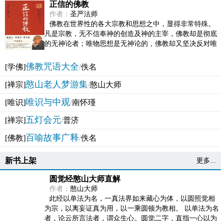
正信的佛教
作者：
圣严法师
佛教在世界性的各大宗教和思想之中，显得非常特殊。
凡是宗教，无不信奉神的创造及神的主宰，佛教却是彻底
的无神论者；唯物思想是无神论的，佛教却又坚决反对唯
物论的谬误。佛教似宗教而又非宗教，类哲学而又非哲...
佛教咒语大全
[学佛]
/
佚名
憨山老人梦游集
[禅宗]
/
憨山大师
唯识与中观
[唯识]
/
南怀瑾
五灯会元
[禅宗]
/
普济
百喻故事广释
[佛教]
/
佚名
新书上架
更多...
圆觉经憨山大师直解
作者：
憨山大师
此经以单法为名，一真法界如来藏心为体，以圆照觉相
为宗，以离妄证真为用，以一乘圆顿为教相。 以单法为名
者，论云所言法者，谓众生心。圆觉二字，直指一心以为