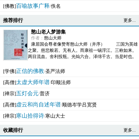
百喻故事广释
[佛教]
/
佚名
推荐排行
更多...
憨山老人梦游集
作者：
憨山大师
康居国会尊者像赞寄憨山大师（并序） 三国为英雄
之聚。慈悲般若。无有人。而康祖一锡浮江。三称如来。
两目流血。舍利投瓶。光灿六合。泽绵千古。当是时也。
吴之君臣。莫不为之动心变色。即事征理。知有佛而不...
正信的佛教
[学佛]
/
圣严法师
太虚大师年谱
[高僧]
/
印顺法师
五灯会元
[禅宗]
/
普济
虚云和尚自述年谱
[高僧]
/
顺德岑学吕宽贤
寒山拾得诗
[禅宗]
/
寒山大士
收藏排行
更多...