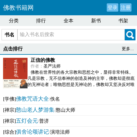
佛教书籍网
登录
注册
分类
排行
全本
新书
书架
书名
点击排行
更多...
正信的佛教
作者：
圣严法师
佛教在世界性的各大宗教和思想之中，显得非常特殊。
凡是宗教，无不信奉神的创造及神的主宰，佛教却是彻底
的无神论者；唯物思想是无神论的，佛教却又坚决反对唯
物论的谬误。佛教似宗教而又非宗教，类哲学而又非哲...
佛教咒语大全
[学佛]
/
佚名
憨山老人梦游集
[禅宗]
/
憨山大师
五灯会元
[禅宗]
/
普济
俱舍论颂讲记
[综合]
/
演培法师