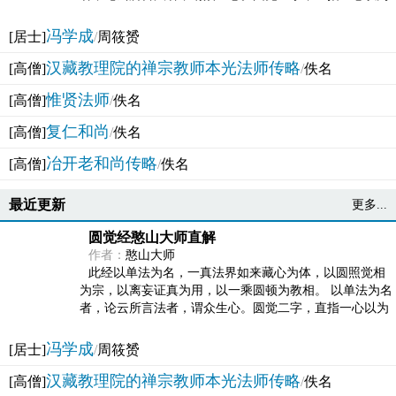
法体。此有多称，亦名大圆满觉，亦名妙觉明心，...
冯学成
[居士]
/
周筱赟
汉藏教理院的禅宗教师本光法师传略
[高僧]
/
佚名
惟贤法师
[高僧]
/
佚名
复仁和尚
[高僧]
/
佚名
冶开老和尚传略
[高僧]
/
佚名
最近更新
更多...
圆觉经憨山大师直解
作者：
憨山大师
此经以单法为名，一真法界如来藏心为体，以圆照觉相
为宗，以离妄证真为用，以一乘圆顿为教相。 以单法为名
者，论云所言法者，谓众生心。圆觉二字，直指一心以为
法体。此有多称，亦名大圆满觉，亦名妙觉明心，...
冯学成
[居士]
/
周筱赟
汉藏教理院的禅宗教师本光法师传略
[高僧]
/
佚名