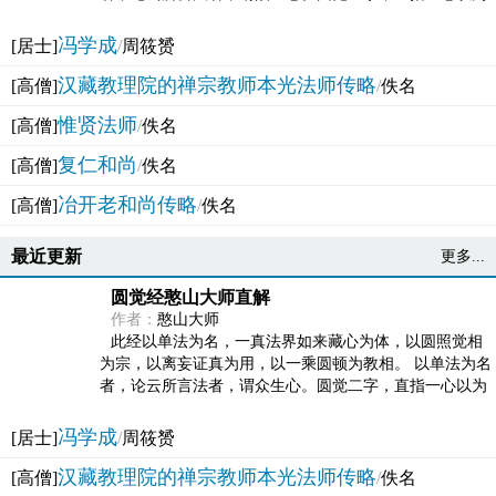
法体。此有多称，亦名大圆满觉，亦名妙觉明心，...
冯学成
[居士]
/
周筱赟
汉藏教理院的禅宗教师本光法师传略
[高僧]
/
佚名
惟贤法师
[高僧]
/
佚名
复仁和尚
[高僧]
/
佚名
冶开老和尚传略
[高僧]
/
佚名
最近更新
更多...
圆觉经憨山大师直解
作者：
憨山大师
此经以单法为名，一真法界如来藏心为体，以圆照觉相
为宗，以离妄证真为用，以一乘圆顿为教相。 以单法为名
者，论云所言法者，谓众生心。圆觉二字，直指一心以为
法体。此有多称，亦名大圆满觉，亦名妙觉明心，...
冯学成
[居士]
/
周筱赟
汉藏教理院的禅宗教师本光法师传略
[高僧]
/
佚名