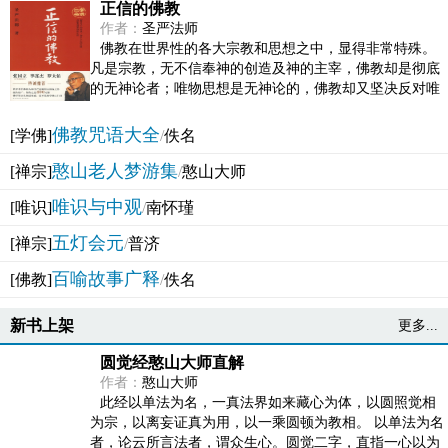
正信的佛教
作者：
圣严法师
佛教在世界性的各大宗教和思想之中，显得非常特殊。
凡是宗教，无不信奉神的创造及神的主宰，佛教却是彻底
的无神论者；唯物思想是无神论的，佛教却又坚决反对唯
物论的谬误。佛教似宗教而又非宗教，类哲学而又非哲...
佛教咒语大全
[学佛]
/
佚名
憨山老人梦游集
[禅宗]
/
憨山大师
唯识与中观
[唯识]
/
南怀瑾
五灯会元
[禅宗]
/
普济
百喻故事广释
[佛教]
/
佚名
新书上架
更多...
圆觉经憨山大师直解
作者：
憨山大师
此经以单法为名，一真法界如来藏心为体，以圆照觉相
为宗，以离妄证真为用，以一乘圆顿为教相。 以单法为名
者，论云所言法者，谓众生心。圆觉二字，直指一心以为