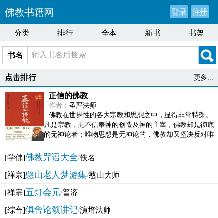
佛教书籍网
登录
注册
分类
排行
全本
新书
书架
书名
点击排行
更多...
正信的佛教
作者：
圣严法师
佛教在世界性的各大宗教和思想之中，显得非常特殊。
凡是宗教，无不信奉神的创造及神的主宰，佛教却是彻底
的无神论者；唯物思想是无神论的，佛教却又坚决反对唯
物论的谬误。佛教似宗教而又非宗教，类哲学而又非哲...
佛教咒语大全
[学佛]
/
佚名
憨山老人梦游集
[禅宗]
/
憨山大师
五灯会元
[禅宗]
/
普济
俱舍论颂讲记
[综合]
/
演培法师