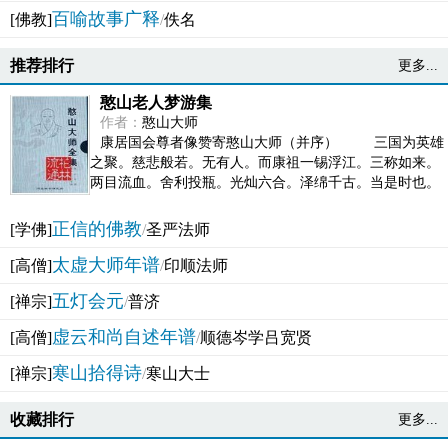
百喻故事广释
[佛教]
/
佚名
推荐排行
更多...
憨山老人梦游集
作者：
憨山大师
康居国会尊者像赞寄憨山大师（并序） 三国为英雄
之聚。慈悲般若。无有人。而康祖一锡浮江。三称如来。
两目流血。舍利投瓶。光灿六合。泽绵千古。当是时也。
吴之君臣。莫不为之动心变色。即事征理。知有佛而不...
正信的佛教
[学佛]
/
圣严法师
太虚大师年谱
[高僧]
/
印顺法师
五灯会元
[禅宗]
/
普济
虚云和尚自述年谱
[高僧]
/
顺德岑学吕宽贤
寒山拾得诗
[禅宗]
/
寒山大士
收藏排行
更多...