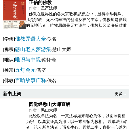
正信的佛教
作者：
圣严法师
佛教在世界性的各大宗教和思想之中，显得非常特殊。
凡是宗教，无不信奉神的创造及神的主宰，佛教却是彻底
的无神论者；唯物思想是无神论的，佛教却又坚决反对唯
物论的谬误。佛教似宗教而又非宗教，类哲学而又非哲...
佛教咒语大全
[学佛]
/
佚名
憨山老人梦游集
[禅宗]
/
憨山大师
唯识与中观
[唯识]
/
南怀瑾
五灯会元
[禅宗]
/
普济
百喻故事广释
[佛教]
/
佚名
新书上架
更多...
圆觉经憨山大师直解
作者：
憨山大师
此经以单法为名，一真法界如来藏心为体，以圆照觉相
为宗，以离妄证真为用，以一乘圆顿为教相。 以单法为名
者，论云所言法者，谓众生心。圆觉二字，直指一心以为