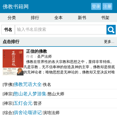
佛教书籍网
登录
注册
分类
排行
全本
新书
书架
书名
点击排行
更多...
正信的佛教
作者：
圣严法师
佛教在世界性的各大宗教和思想之中，显得非常特殊。
凡是宗教，无不信奉神的创造及神的主宰，佛教却是彻底
的无神论者；唯物思想是无神论的，佛教却又坚决反对唯
物论的谬误。佛教似宗教而又非宗教，类哲学而又非哲...
佛教咒语大全
[学佛]
/
佚名
憨山老人梦游集
[禅宗]
/
憨山大师
五灯会元
[禅宗]
/
普济
俱舍论颂讲记
[综合]
/
演培法师