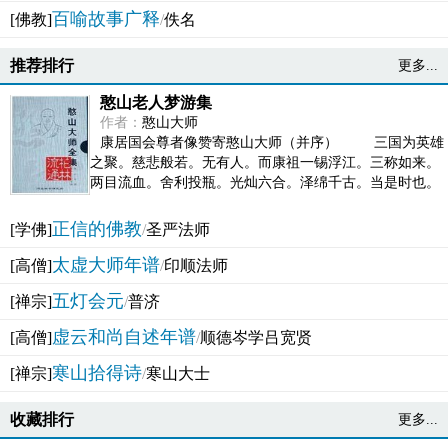
百喻故事广释
[佛教]
/
佚名
推荐排行
更多...
憨山老人梦游集
作者：
憨山大师
康居国会尊者像赞寄憨山大师（并序） 三国为英雄
之聚。慈悲般若。无有人。而康祖一锡浮江。三称如来。
两目流血。舍利投瓶。光灿六合。泽绵千古。当是时也。
吴之君臣。莫不为之动心变色。即事征理。知有佛而不...
正信的佛教
[学佛]
/
圣严法师
太虚大师年谱
[高僧]
/
印顺法师
五灯会元
[禅宗]
/
普济
虚云和尚自述年谱
[高僧]
/
顺德岑学吕宽贤
寒山拾得诗
[禅宗]
/
寒山大士
收藏排行
更多...