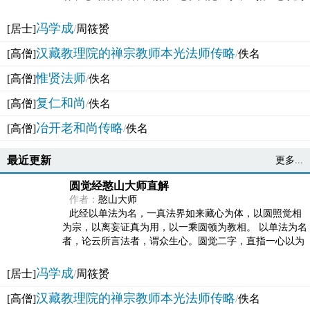
法体。此有多称，亦名大圆满觉，亦名妙觉明心，...
冯学成
[居士]
/
周筱赟
汉藏教理院的禅宗教师本光法师传略
[高僧]
/
佚名
惟贤法师
[高僧]
/
佚名
复仁和尚
[高僧]
/
佚名
冶开老和尚传略
[高僧]
/
佚名
最近更新
更多...
圆觉经憨山大师直解
作者：
憨山大师
此经以单法为名，一真法界如来藏心为体，以圆照觉相
为宗，以离妄证真为用，以一乘圆顿为教相。 以单法为名
者，论云所言法者，谓众生心。圆觉二字，直指一心以为
法体。此有多称，亦名大圆满觉，亦名妙觉明心，...
冯学成
[居士]
/
周筱赟
汉藏教理院的禅宗教师本光法师传略
[高僧]
/
佚名