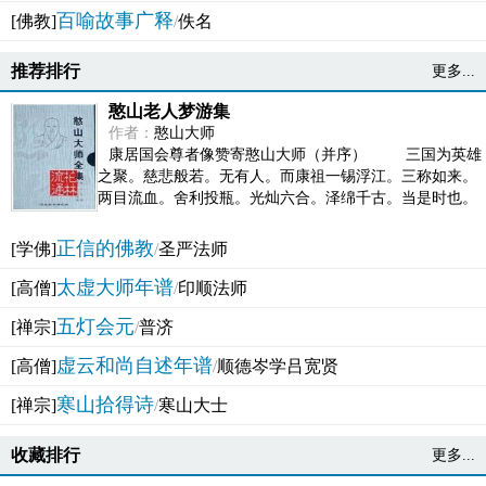
百喻故事广释
[佛教]
/
佚名
推荐排行
更多...
憨山老人梦游集
作者：
憨山大师
康居国会尊者像赞寄憨山大师（并序） 三国为英雄
之聚。慈悲般若。无有人。而康祖一锡浮江。三称如来。
两目流血。舍利投瓶。光灿六合。泽绵千古。当是时也。
吴之君臣。莫不为之动心变色。即事征理。知有佛而不...
正信的佛教
[学佛]
/
圣严法师
太虚大师年谱
[高僧]
/
印顺法师
五灯会元
[禅宗]
/
普济
虚云和尚自述年谱
[高僧]
/
顺德岑学吕宽贤
寒山拾得诗
[禅宗]
/
寒山大士
收藏排行
更多...