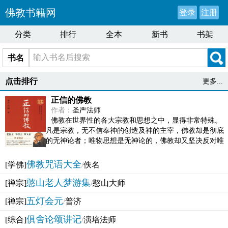
佛教书籍网
登录
注册
分类
排行
全本
新书
书架
书名
点击排行
更多...
正信的佛教
作者：
圣严法师
佛教在世界性的各大宗教和思想之中，显得非常特殊。
凡是宗教，无不信奉神的创造及神的主宰，佛教却是彻底
的无神论者；唯物思想是无神论的，佛教却又坚决反对唯
物论的谬误。佛教似宗教而又非宗教，类哲学而又非哲...
佛教咒语大全
[学佛]
/
佚名
憨山老人梦游集
[禅宗]
/
憨山大师
五灯会元
[禅宗]
/
普济
俱舍论颂讲记
[综合]
/
演培法师