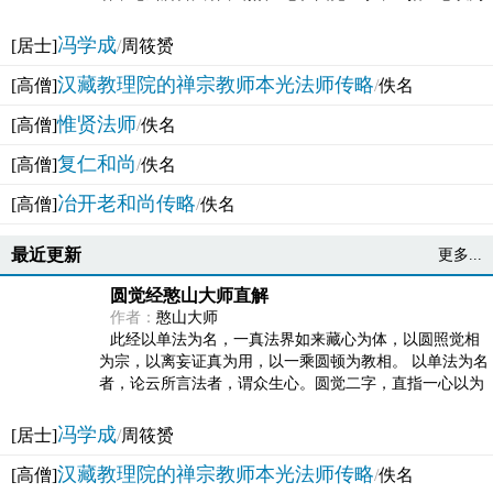
法体。此有多称，亦名大圆满觉，亦名妙觉明心，...
冯学成
[居士]
/
周筱赟
汉藏教理院的禅宗教师本光法师传略
[高僧]
/
佚名
惟贤法师
[高僧]
/
佚名
复仁和尚
[高僧]
/
佚名
冶开老和尚传略
[高僧]
/
佚名
最近更新
更多...
圆觉经憨山大师直解
作者：
憨山大师
此经以单法为名，一真法界如来藏心为体，以圆照觉相
为宗，以离妄证真为用，以一乘圆顿为教相。 以单法为名
者，论云所言法者，谓众生心。圆觉二字，直指一心以为
法体。此有多称，亦名大圆满觉，亦名妙觉明心，...
冯学成
[居士]
/
周筱赟
汉藏教理院的禅宗教师本光法师传略
[高僧]
/
佚名