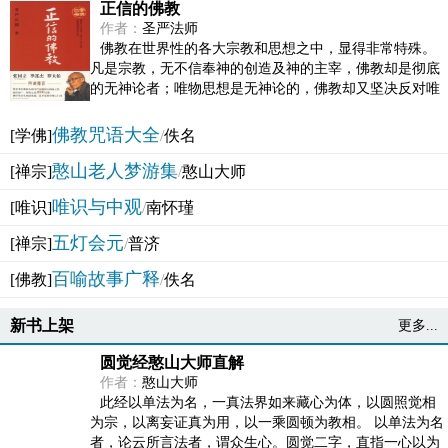
正信的佛教
作者：
圣严法师
佛教在世界性的各大宗教和思想之中，显得非常特殊。
凡是宗教，无不信奉神的创造及神的主宰，佛教却是彻底
的无神论者；唯物思想是无神论的，佛教却又坚决反对唯
物论的谬误。佛教似宗教而又非宗教，类哲学而又非哲...
佛教咒语大全
[学佛]
/
佚名
憨山老人梦游集
[禅宗]
/
憨山大师
唯识与中观
[唯识]
/
南怀瑾
五灯会元
[禅宗]
/
普济
百喻故事广释
[佛教]
/
佚名
新书上架
更多...
圆觉经憨山大师直解
作者：
憨山大师
此经以单法为名，一真法界如来藏心为体，以圆照觉相
为宗，以离妄证真为用，以一乘圆顿为教相。 以单法为名
者，论云所言法者，谓众生心。圆觉二字，直指一心以为