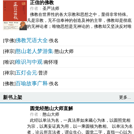
正信的佛教
作者：
圣严法师
佛教在世界性的各大宗教和思想之中，显得非常特殊。
凡是宗教，无不信奉神的创造及神的主宰，佛教却是彻底
的无神论者；唯物思想是无神论的，佛教却又坚决反对唯
物论的谬误。佛教似宗教而又非宗教，类哲学而又非哲...
佛教咒语大全
[学佛]
/
佚名
憨山老人梦游集
[禅宗]
/
憨山大师
唯识与中观
[唯识]
/
南怀瑾
五灯会元
[禅宗]
/
普济
百喻故事广释
[佛教]
/
佚名
新书上架
更多...
圆觉经憨山大师直解
作者：
憨山大师
此经以单法为名，一真法界如来藏心为体，以圆照觉相
为宗，以离妄证真为用，以一乘圆顿为教相。 以单法为名
者，论云所言法者，谓众生心。圆觉二字，直指一心以为