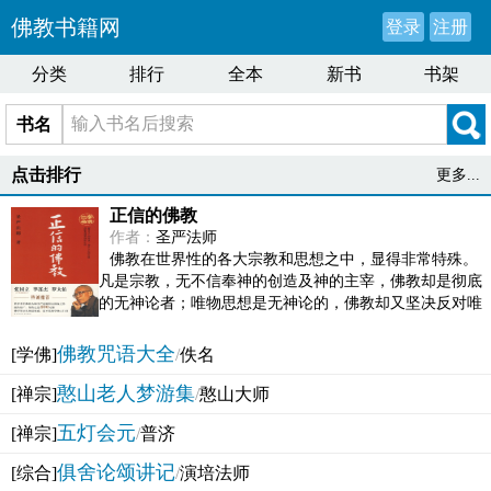
佛教书籍网
登录
注册
分类
排行
全本
新书
书架
书名
点击排行
更多...
正信的佛教
作者：
圣严法师
佛教在世界性的各大宗教和思想之中，显得非常特殊。
凡是宗教，无不信奉神的创造及神的主宰，佛教却是彻底
的无神论者；唯物思想是无神论的，佛教却又坚决反对唯
物论的谬误。佛教似宗教而又非宗教，类哲学而又非哲...
佛教咒语大全
[学佛]
/
佚名
憨山老人梦游集
[禅宗]
/
憨山大师
五灯会元
[禅宗]
/
普济
俱舍论颂讲记
[综合]
/
演培法师