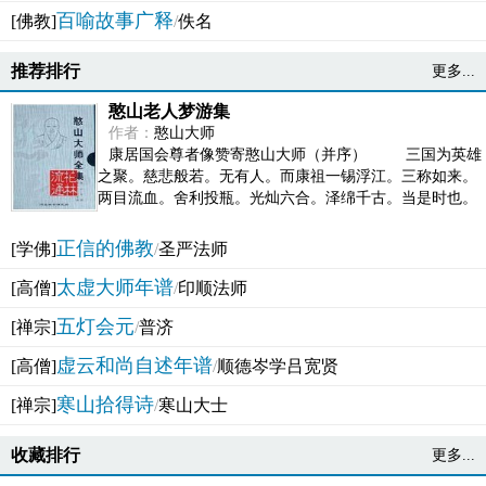
百喻故事广释
[佛教]
/
佚名
推荐排行
更多...
憨山老人梦游集
作者：
憨山大师
康居国会尊者像赞寄憨山大师（并序） 三国为英雄
之聚。慈悲般若。无有人。而康祖一锡浮江。三称如来。
两目流血。舍利投瓶。光灿六合。泽绵千古。当是时也。
吴之君臣。莫不为之动心变色。即事征理。知有佛而不...
正信的佛教
[学佛]
/
圣严法师
太虚大师年谱
[高僧]
/
印顺法师
五灯会元
[禅宗]
/
普济
虚云和尚自述年谱
[高僧]
/
顺德岑学吕宽贤
寒山拾得诗
[禅宗]
/
寒山大士
收藏排行
更多...