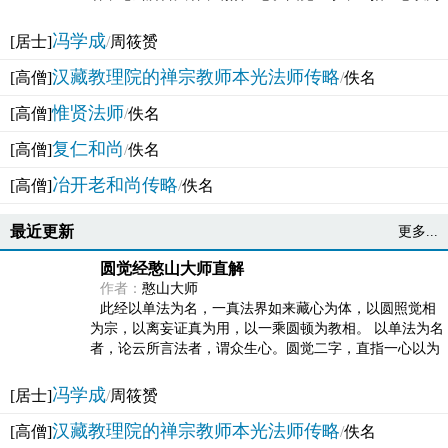
法体。此有多称，亦名大圆满觉，亦名妙觉明心，...
冯学成
[居士]
/
周筱赟
汉藏教理院的禅宗教师本光法师传略
[高僧]
/
佚名
惟贤法师
[高僧]
/
佚名
复仁和尚
[高僧]
/
佚名
冶开老和尚传略
[高僧]
/
佚名
最近更新
更多...
圆觉经憨山大师直解
作者：
憨山大师
此经以单法为名，一真法界如来藏心为体，以圆照觉相
为宗，以离妄证真为用，以一乘圆顿为教相。 以单法为名
者，论云所言法者，谓众生心。圆觉二字，直指一心以为
法体。此有多称，亦名大圆满觉，亦名妙觉明心，...
冯学成
[居士]
/
周筱赟
汉藏教理院的禅宗教师本光法师传略
[高僧]
/
佚名