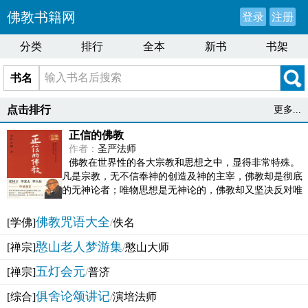
佛教书籍网
登录
注册
分类
排行
全本
新书
书架
书名
点击排行
更多...
正信的佛教
作者：
圣严法师
佛教在世界性的各大宗教和思想之中，显得非常特殊。
凡是宗教，无不信奉神的创造及神的主宰，佛教却是彻底
的无神论者；唯物思想是无神论的，佛教却又坚决反对唯
物论的谬误。佛教似宗教而又非宗教，类哲学而又非哲...
佛教咒语大全
[学佛]
/
佚名
憨山老人梦游集
[禅宗]
/
憨山大师
五灯会元
[禅宗]
/
普济
俱舍论颂讲记
[综合]
/
演培法师