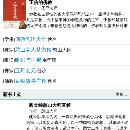
正信的佛教
作者：
圣严法师
佛教在世界性的各大宗教和思想之中，显得非常特殊。
凡是宗教，无不信奉神的创造及神的主宰，佛教却是彻底
的无神论者；唯物思想是无神论的，佛教却又坚决反对唯
物论的谬误。佛教似宗教而又非宗教，类哲学而又非哲...
佛教咒语大全
[学佛]
/
佚名
憨山老人梦游集
[禅宗]
/
憨山大师
唯识与中观
[唯识]
/
南怀瑾
五灯会元
[禅宗]
/
普济
百喻故事广释
[佛教]
/
佚名
新书上架
更多...
圆觉经憨山大师直解
作者：
憨山大师
此经以单法为名，一真法界如来藏心为体，以圆照觉相
为宗，以离妄证真为用，以一乘圆顿为教相。 以单法为名
者，论云所言法者，谓众生心。圆觉二字，直指一心以为