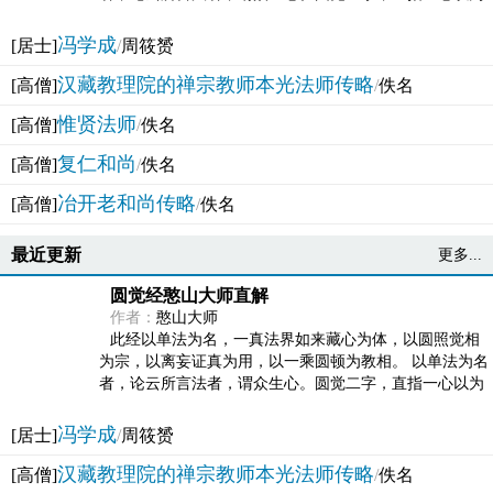
法体。此有多称，亦名大圆满觉，亦名妙觉明心，...
冯学成
[居士]
/
周筱赟
汉藏教理院的禅宗教师本光法师传略
[高僧]
/
佚名
惟贤法师
[高僧]
/
佚名
复仁和尚
[高僧]
/
佚名
冶开老和尚传略
[高僧]
/
佚名
最近更新
更多...
圆觉经憨山大师直解
作者：
憨山大师
此经以单法为名，一真法界如来藏心为体，以圆照觉相
为宗，以离妄证真为用，以一乘圆顿为教相。 以单法为名
者，论云所言法者，谓众生心。圆觉二字，直指一心以为
法体。此有多称，亦名大圆满觉，亦名妙觉明心，...
冯学成
[居士]
/
周筱赟
汉藏教理院的禅宗教师本光法师传略
[高僧]
/
佚名