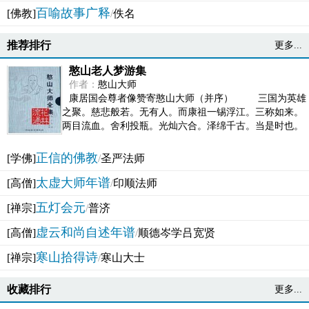
百喻故事广释
[佛教]
/
佚名
推荐排行
更多...
憨山老人梦游集
作者：
憨山大师
康居国会尊者像赞寄憨山大师（并序） 三国为英雄
之聚。慈悲般若。无有人。而康祖一锡浮江。三称如来。
两目流血。舍利投瓶。光灿六合。泽绵千古。当是时也。
吴之君臣。莫不为之动心变色。即事征理。知有佛而不...
正信的佛教
[学佛]
/
圣严法师
太虚大师年谱
[高僧]
/
印顺法师
五灯会元
[禅宗]
/
普济
虚云和尚自述年谱
[高僧]
/
顺德岑学吕宽贤
寒山拾得诗
[禅宗]
/
寒山大士
收藏排行
更多...