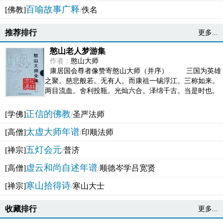
百喻故事广释
[佛教]
/
佚名
推荐排行
更多...
憨山老人梦游集
作者：
憨山大师
康居国会尊者像赞寄憨山大师（并序） 三国为英雄
之聚。慈悲般若。无有人。而康祖一锡浮江。三称如来。
两目流血。舍利投瓶。光灿六合。泽绵千古。当是时也。
吴之君臣。莫不为之动心变色。即事征理。知有佛而不...
正信的佛教
[学佛]
/
圣严法师
太虚大师年谱
[高僧]
/
印顺法师
五灯会元
[禅宗]
/
普济
虚云和尚自述年谱
[高僧]
/
顺德岑学吕宽贤
寒山拾得诗
[禅宗]
/
寒山大士
收藏排行
更多...