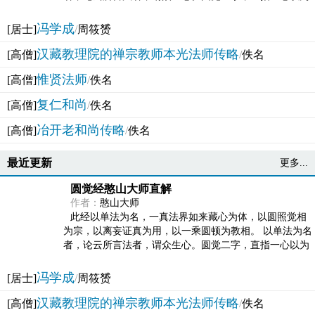
法体。此有多称，亦名大圆满觉，亦名妙觉明心，...
冯学成
[居士]
/
周筱赟
汉藏教理院的禅宗教师本光法师传略
[高僧]
/
佚名
惟贤法师
[高僧]
/
佚名
复仁和尚
[高僧]
/
佚名
冶开老和尚传略
[高僧]
/
佚名
最近更新
更多...
圆觉经憨山大师直解
作者：
憨山大师
此经以单法为名，一真法界如来藏心为体，以圆照觉相
为宗，以离妄证真为用，以一乘圆顿为教相。 以单法为名
者，论云所言法者，谓众生心。圆觉二字，直指一心以为
法体。此有多称，亦名大圆满觉，亦名妙觉明心，...
冯学成
[居士]
/
周筱赟
汉藏教理院的禅宗教师本光法师传略
[高僧]
/
佚名