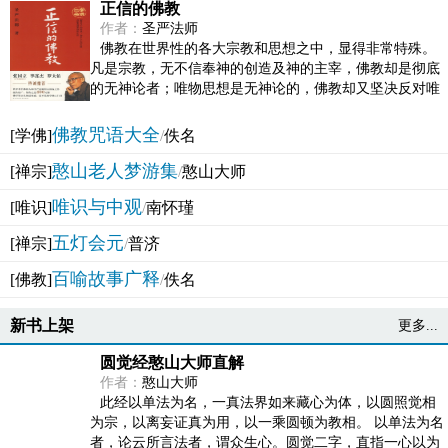
正信的佛教
作者：
圣严法师
佛教在世界性的各大宗教和思想之中，显得非常特殊。
凡是宗教，无不信奉神的创造及神的主宰，佛教却是彻底
的无神论者；唯物思想是无神论的，佛教却又坚决反对唯
物论的谬误。佛教似宗教而又非宗教，类哲学而又非哲...
佛教咒语大全
[学佛]
/
佚名
憨山老人梦游集
[禅宗]
/
憨山大师
唯识与中观
[唯识]
/
南怀瑾
五灯会元
[禅宗]
/
普济
百喻故事广释
[佛教]
/
佚名
新书上架
更多...
圆觉经憨山大师直解
作者：
憨山大师
此经以单法为名，一真法界如来藏心为体，以圆照觉相
为宗，以离妄证真为用，以一乘圆顿为教相。 以单法为名
者，论云所言法者，谓众生心。圆觉二字，直指一心以为