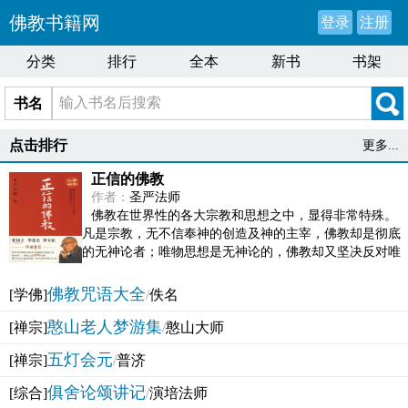
佛教书籍网
登录
注册
分类
排行
全本
新书
书架
书名
点击排行
更多...
正信的佛教
作者：
圣严法师
佛教在世界性的各大宗教和思想之中，显得非常特殊。
凡是宗教，无不信奉神的创造及神的主宰，佛教却是彻底
的无神论者；唯物思想是无神论的，佛教却又坚决反对唯
物论的谬误。佛教似宗教而又非宗教，类哲学而又非哲...
佛教咒语大全
[学佛]
/
佚名
憨山老人梦游集
[禅宗]
/
憨山大师
五灯会元
[禅宗]
/
普济
俱舍论颂讲记
[综合]
/
演培法师