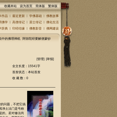
收藏本站
设为首页
简体版
繁体版
本作品
最近更新
学佛基础
佛教故事
明佛学
高僧传记
居士传记
佛化生活
学辞典
印经结缘
佛教影音
佛网建设
说中的佛理禅机
阿弥陀经要解便蒙钞
[
管理
] [
举报
]
全文长度：15541字
首发状态：本站首发
收 藏 数：0
键的问题，不把它搞
因净土法门是号称
提的。若对修法尚