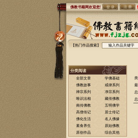
注 册
佛教书籍网欢迎您!
【热门作品搜索】
分类阅读
类
全部文章
学佛基础
佛教故事
戒律系列
最
禅宗系列
净宗系列
总
唯识法相
藏传佛教
总
南传佛教
五明佛学
高僧传记
居士传记
佛化生活
名人佛缘
素食养生
原始佛教
原创作品
综合其他