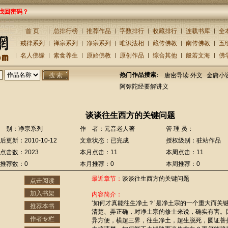
找回密码？
首 页
总排行榜
推荐作品
字数排行
收藏排行
连载书库
全
戒律系列
禅宗系列
净宗系列
唯识法相
藏传佛教
南传佛教
五
名人佛缘
素食养生
原始佛教
原创作品
综合其他
般若文海
佛
热门作品搜索:
唐密导读 外文
金庸小
阿弥陀经要解讲义
谈谈往生西方的关键问题
 别：净宗系列
作 者：元音老人著
管 理 员：
后更新：2010-10-12
文章状态：已完成
授权级别：驻站作品
点击数：2023
本月点击：11
本周点击：11
推荐数：0
本月推荐：0
本周推荐：0
最近章节：
谈谈往生西方的关键问题
点击阅读
加入书架
内容简介：
‘如何才真能往生净土？’是净土宗的一个重大而关
推荐本书
清楚、弄正确，对净土宗的修士来说，确实有害。
作者专栏
异方便，横超三界，往生净土，超生脱死，圆证菩