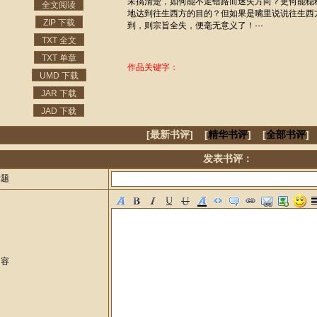
未搞清楚，如何能不走错路而迷失方向？更何能稳
全文阅读
地达到往生西方的目的？但如果是嘴里说说往生西
ZIP 下载
到，则宗旨全失，便毫无意义了！···
TXT 全文
TXT 单章
作品关键字：
UMD 下载
JAR 下载
JAD 下载
[最新书评] [
精华书评
] [
全部书评
]
发表书评：
标题
内容