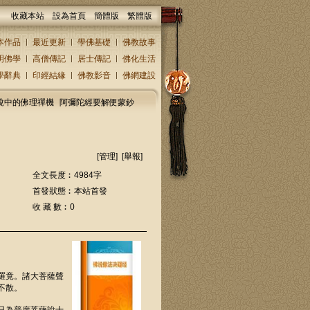
收藏本站
設為首頁
簡體版
繁體版
本作品
最近更新
學佛基礎
佛教故事
明佛學
高僧傳記
居士傳記
佛化生活
學辭典
印經結緣
佛教影音
佛網建設
說中的佛理禪機
阿彌陀經要解便蒙鈔
[
管理
] [
舉報
]
全文長度︰4984字
首發狀態︰本站首發
收 藏 數︰0
羅竟。諸大菩薩聲
不散。