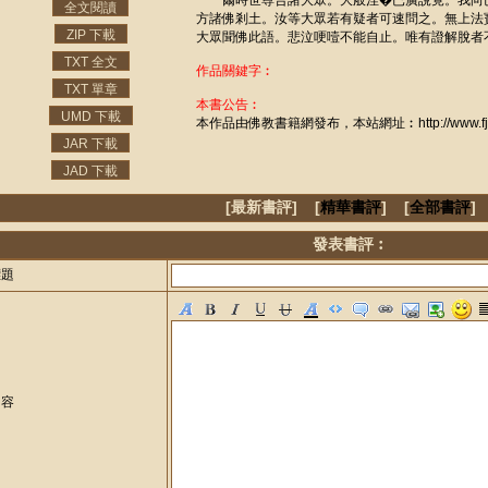
爾時世尊告諸大眾。大般涅�已廣說竟。我向
全文閱讀
方諸佛剎土。汝等大眾若有疑者可速問之。無上法
ZIP 下載
大眾聞佛此語。悲泣哽噎不能自止。唯有證解脫者
TXT 全文
作品關鍵字︰
TXT 單章
本書公告︰
UMD 下載
本作品由佛教書籍網發布，本站網址︰http://www.fjzj
JAR 下載
JAD 下載
[最新書評] [
精華書評
] [
全部書評
]
發表書評︰
標題
內容