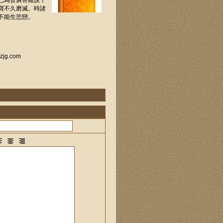
已為普廣菩薩說十
寶不久磨滅。時諸
不能生悲戀。
g.com