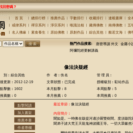
找回密碼？
首 頁
總排行榜
推薦作品
字數排行
收藏排行
連載書庫
全
戒律系列
禪宗系列
淨宗系列
唯識法相
藏傳佛教
南傳佛教
五
名人佛緣
素食養生
原始佛教
原創作品
綜合其他
般若文海
佛
熱門作品搜索:
唐密導讀 外文
金庸小
阿彌陀經要解講義
像法決疑經
 別︰綜合其他
作 者︰佚名
管 理 員︰
後更新︰2012-12-19
文章狀態︰已完成
授權級別︰駐站作品
點擊數︰1602
本月點擊︰8
本周點擊︰5
推薦數︰0
本月推薦︰0
本周推薦︰0
最近章節︰
像法決疑經
點擊閱讀
加入書架
內容簡介︰
聞如是。一時佛在跋提河邊沙羅雙樹間。度須跋陀
推薦本書
聞弟子諸大梵王天龍鬼神諸國王等。一切大眾儼然
作者專欄