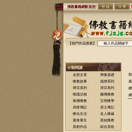
注 冊
佛教書籍網歡迎您!
【熱門作品搜索】
分類閱讀
類
全部文章
學佛基礎
佛教故事
戒律系列
最
禪宗系列
淨宗系列
總
唯識法相
藏傳佛教
總
南傳佛教
五明佛學
高僧傳記
居士傳記
佛化生活
名人佛緣
素食養生
原始佛教
原創作品
綜合其他