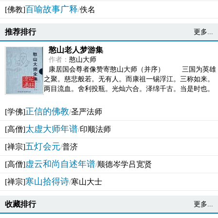
百喻故事广释
[佛教]
/
佚名
推荐排行
更多...
憨山老人梦游集
作者：
憨山大师
康居国会尊者像赞寄憨山大师（并序） 三国为英雄
之聚。慈悲般若。无有人。而康祖一锡浮江。三称如来。
两目流血。舍利投瓶。光灿六合。泽绵千古。当是时也。
吴之君臣。莫不为之动心变色。即事征理。知有佛而不...
正信的佛教
[学佛]
/
圣严法师
太虚大师年谱
[高僧]
/
印顺法师
五灯会元
[禅宗]
/
普济
虚云和尚自述年谱
[高僧]
/
顺德岑学吕宽贤
寒山拾得诗
[禅宗]
/
寒山大士
收藏排行
更多...