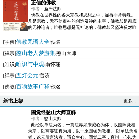
正信的佛教
作者：
圣严法师
佛教在世界性的各大宗教和思想之中，显得非常特殊。
凡是宗教，无不信奉神的创造及神的主宰，佛教却是彻底
的无神论者；唯物思想是无神论的，佛教却又坚决反对唯
物论的谬误。佛教似宗教而又非宗教，类哲学而又非哲...
佛教咒语大全
[学佛]
/
佚名
憨山老人梦游集
[禅宗]
/
憨山大师
唯识与中观
[唯识]
/
南怀瑾
五灯会元
[禅宗]
/
普济
百喻故事广释
[佛教]
/
佚名
新书上架
更多...
圆觉经憨山大师直解
作者：
憨山大师
此经以单法为名，一真法界如来藏心为体，以圆照觉相
为宗，以离妄证真为用，以一乘圆顿为教相。 以单法为名
者，论云所言法者，谓众生心。圆觉二字，直指一心以为