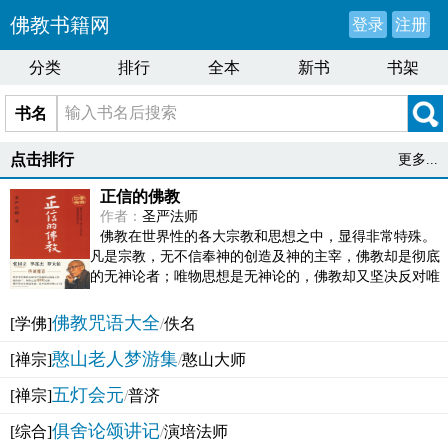
佛教书籍网
登录
注册
分类
排行
全本
新书
书架
书名
点击排行
更多...
正信的佛教
作者：
圣严法师
佛教在世界性的各大宗教和思想之中，显得非常特殊。
凡是宗教，无不信奉神的创造及神的主宰，佛教却是彻底
的无神论者；唯物思想是无神论的，佛教却又坚决反对唯
物论的谬误。佛教似宗教而又非宗教，类哲学而又非哲...
佛教咒语大全
[学佛]
/
佚名
憨山老人梦游集
[禅宗]
/
憨山大师
五灯会元
[禅宗]
/
普济
俱舍论颂讲记
[综合]
/
演培法师