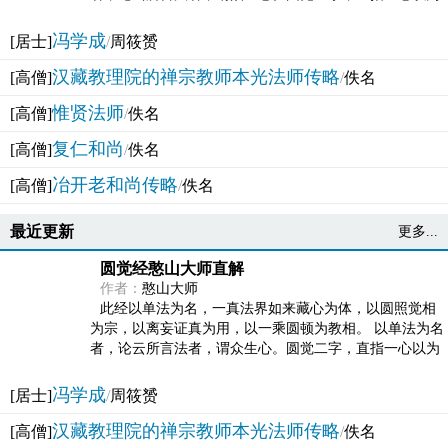
法体。此有多称，亦名大圆满觉，亦名妙觉明心，...
冯学成
[居士]
/
周筱赟
汉藏教理院的禅宗教师本光法师传略
[高僧]
/
佚名
惟贤法师
[高僧]
/
佚名
复仁和尚
[高僧]
/
佚名
冶开老和尚传略
[高僧]
/
佚名
最近更新
更多...
圆觉经憨山大师直解
作者：
憨山大师
此经以单法为名，一真法界如来藏心为体，以圆照觉相
为宗，以离妄证真为用，以一乘圆顿为教相。 以单法为名
者，论云所言法者，谓众生心。圆觉二字，直指一心以为
法体。此有多称，亦名大圆满觉，亦名妙觉明心，...
冯学成
[居士]
/
周筱赟
汉藏教理院的禅宗教师本光法师传略
[高僧]
/
佚名