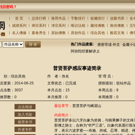
找回密码？
首 页
总排行榜
推荐作品
字数排行
收藏排行
连载书库
全
戒律系列
禅宗系列
净宗系列
唯识法相
藏传佛教
南传佛教
五
名人佛缘
素食养生
原始佛教
原创作品
综合其他
般若文海
佛
热门作品搜索:
唐密导读 外文
金庸小
阿弥陀经要解讲义
普贤菩萨感应事迹简录
 别：综合其他
作 者：佚名
管 理 员：
后更新：2014-06-25
文章状态：已完成
授权级别：驻站作品
点击数：3037
本月点击：15
本周点击：9
推荐数：0
本月推荐：0
本周推荐：0
最近章节：
普贤菩萨与峨眉山
点击阅读
加入书架
内容简介：
普贤菩萨多以六牙白象为坐骑，与骑乘狮子的文殊
推荐本书
那佛之胁士，合称为“华严三圣”。白象代表愿行殷
作者专栏
牙，表示六波罗蜜──布施、持戒、忍辱、精进、