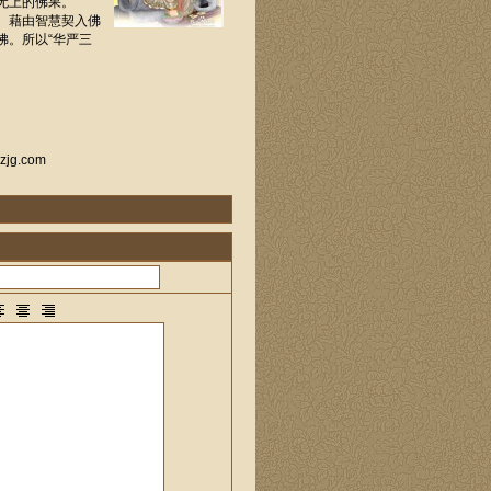
无上的佛果。
。藉由智慧契入佛
佛。所以“华严三
g.com