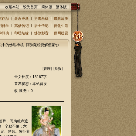
收藏本站
设为首页
简体版
繁体版
本作品
最近更新
学佛基础
佛教故事
明佛学
高僧传记
居士传记
佛化生活
学辞典
印经结缘
佛教影音
佛网建设
说中的佛理禅机
阿弥陀经要解便蒙钞
[
管理
] [
举报
]
全文长度：18167字
首发状态：本站首发
收 藏 数：0
菩萨，同为毗卢遮
深，辛勤不倦；六
禅定、慧智。象征着