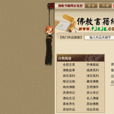
注 册
佛教书籍网欢迎您!
【热门作品搜索】
分类阅读
类
全部文章
学佛基础
佛教故事
戒律系列
最
禅宗系列
净宗系列
总
唯识法相
藏传佛教
总
南传佛教
五明佛学
高僧传记
居士传记
佛化生活
名人佛缘
素食养生
原始佛教
原创作品
综合其他