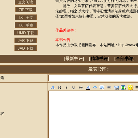
普贤菩萨的笃实行履，恒以六度万行的因花，庄严
全文阅读
是故，文殊菩萨代表智慧，普贤菩萨代表大行
ZIP 下载
法妙理，继之以大行，而得证悟清净法身毗卢遮那
圣”意谓着如来解行并重，定慧双修的圆满教法。
TXT 全文
TXT 单章
作品关键字：
UMD 下载
本书公告：
JAR 下载
本作品由佛教书籍网发布，本站网址：http://www.fjzj
JAD 下载
[最新书评] [
精华书评
] [
全部书评
]
发表书评：
标题
内容