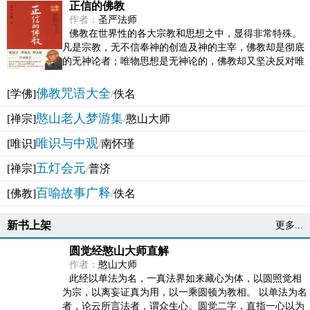
正信的佛教
作者：
圣严法师
佛教在世界性的各大宗教和思想之中，显得非常特殊。
凡是宗教，无不信奉神的创造及神的主宰，佛教却是彻底
的无神论者；唯物思想是无神论的，佛教却又坚决反对唯
物论的谬误。佛教似宗教而又非宗教，类哲学而又非哲...
佛教咒语大全
[学佛]
/
佚名
憨山老人梦游集
[禅宗]
/
憨山大师
唯识与中观
[唯识]
/
南怀瑾
五灯会元
[禅宗]
/
普济
百喻故事广释
[佛教]
/
佚名
新书上架
更多...
圆觉经憨山大师直解
作者：
憨山大师
此经以单法为名，一真法界如来藏心为体，以圆照觉相
为宗，以离妄证真为用，以一乘圆顿为教相。 以单法为名
者，论云所言法者，谓众生心。圆觉二字，直指一心以为