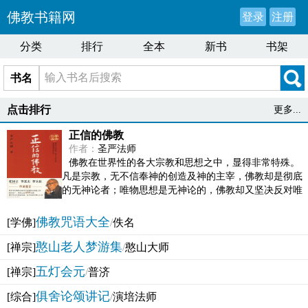
佛教书籍网
登录
注册
分类
排行
全本
新书
书架
书名
点击排行
更多...
正信的佛教
作者：
圣严法师
佛教在世界性的各大宗教和思想之中，显得非常特殊。
凡是宗教，无不信奉神的创造及神的主宰，佛教却是彻底
的无神论者；唯物思想是无神论的，佛教却又坚决反对唯
物论的谬误。佛教似宗教而又非宗教，类哲学而又非哲...
佛教咒语大全
[学佛]
/
佚名
憨山老人梦游集
[禅宗]
/
憨山大师
五灯会元
[禅宗]
/
普济
俱舍论颂讲记
[综合]
/
演培法师