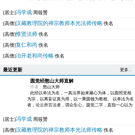
法体。此有多称，亦名大圆满觉，亦名妙觉明心，...
冯学成
[居士]
/
周筱赟
汉藏教理院的禅宗教师本光法师传略
[高僧]
/
佚名
惟贤法师
[高僧]
/
佚名
复仁和尚
[高僧]
/
佚名
冶开老和尚传略
[高僧]
/
佚名
最近更新
更多...
圆觉经憨山大师直解
作者：
憨山大师
此经以单法为名，一真法界如来藏心为体，以圆照觉相
为宗，以离妄证真为用，以一乘圆顿为教相。 以单法为名
者，论云所言法者，谓众生心。圆觉二字，直指一心以为
法体。此有多称，亦名大圆满觉，亦名妙觉明心，...
冯学成
[居士]
/
周筱赟
汉藏教理院的禅宗教师本光法师传略
[高僧]
/
佚名