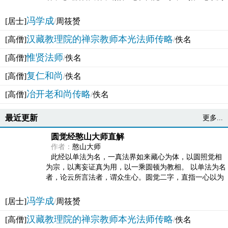
法体。此有多称，亦名大圆满觉，亦名妙觉明心，...
冯学成
[居士]
/
周筱赟
汉藏教理院的禅宗教师本光法师传略
[高僧]
/
佚名
惟贤法师
[高僧]
/
佚名
复仁和尚
[高僧]
/
佚名
冶开老和尚传略
[高僧]
/
佚名
最近更新
更多...
圆觉经憨山大师直解
作者：
憨山大师
此经以单法为名，一真法界如来藏心为体，以圆照觉相
为宗，以离妄证真为用，以一乘圆顿为教相。 以单法为名
者，论云所言法者，谓众生心。圆觉二字，直指一心以为
法体。此有多称，亦名大圆满觉，亦名妙觉明心，...
冯学成
[居士]
/
周筱赟
汉藏教理院的禅宗教师本光法师传略
[高僧]
/
佚名