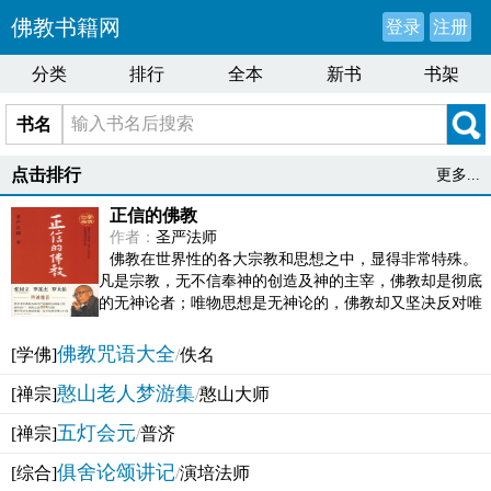
佛教书籍网
登录
注册
分类
排行
全本
新书
书架
书名
点击排行
更多...
正信的佛教
作者：
圣严法师
佛教在世界性的各大宗教和思想之中，显得非常特殊。
凡是宗教，无不信奉神的创造及神的主宰，佛教却是彻底
的无神论者；唯物思想是无神论的，佛教却又坚决反对唯
物论的谬误。佛教似宗教而又非宗教，类哲学而又非哲...
佛教咒语大全
[学佛]
/
佚名
憨山老人梦游集
[禅宗]
/
憨山大师
五灯会元
[禅宗]
/
普济
俱舍论颂讲记
[综合]
/
演培法师