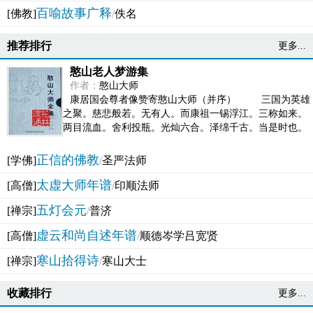
百喻故事广释
[佛教]
/
佚名
推荐排行
更多...
憨山老人梦游集
作者：
憨山大师
康居国会尊者像赞寄憨山大师（并序） 三国为英雄
之聚。慈悲般若。无有人。而康祖一锡浮江。三称如来。
两目流血。舍利投瓶。光灿六合。泽绵千古。当是时也。
吴之君臣。莫不为之动心变色。即事征理。知有佛而不...
正信的佛教
[学佛]
/
圣严法师
太虚大师年谱
[高僧]
/
印顺法师
五灯会元
[禅宗]
/
普济
虚云和尚自述年谱
[高僧]
/
顺德岑学吕宽贤
寒山拾得诗
[禅宗]
/
寒山大士
收藏排行
更多...