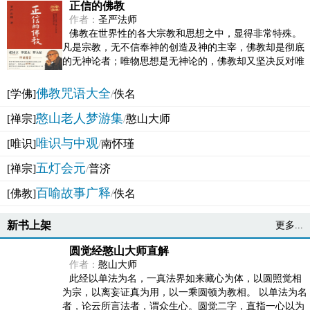
正信的佛教
作者：
圣严法师
佛教在世界性的各大宗教和思想之中，显得非常特殊。
凡是宗教，无不信奉神的创造及神的主宰，佛教却是彻底
的无神论者；唯物思想是无神论的，佛教却又坚决反对唯
物论的谬误。佛教似宗教而又非宗教，类哲学而又非哲...
佛教咒语大全
[学佛]
/
佚名
憨山老人梦游集
[禅宗]
/
憨山大师
唯识与中观
[唯识]
/
南怀瑾
五灯会元
[禅宗]
/
普济
百喻故事广释
[佛教]
/
佚名
新书上架
更多...
圆觉经憨山大师直解
作者：
憨山大师
此经以单法为名，一真法界如来藏心为体，以圆照觉相
为宗，以离妄证真为用，以一乘圆顿为教相。 以单法为名
者，论云所言法者，谓众生心。圆觉二字，直指一心以为