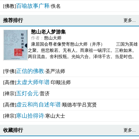
百喻故事广释
[佛教]
/
佚名
推荐排行
更多...
憨山老人梦游集
作者：
憨山大师
康居国会尊者像赞寄憨山大师（并序） 三国为英雄
之聚。慈悲般若。无有人。而康祖一锡浮江。三称如来。
两目流血。舍利投瓶。光灿六合。泽绵千古。当是时也。
吴之君臣。莫不为之动心变色。即事征理。知有佛而不...
正信的佛教
[学佛]
/
圣严法师
太虚大师年谱
[高僧]
/
印顺法师
五灯会元
[禅宗]
/
普济
虚云和尚自述年谱
[高僧]
/
顺德岑学吕宽贤
寒山拾得诗
[禅宗]
/
寒山大士
收藏排行
更多...