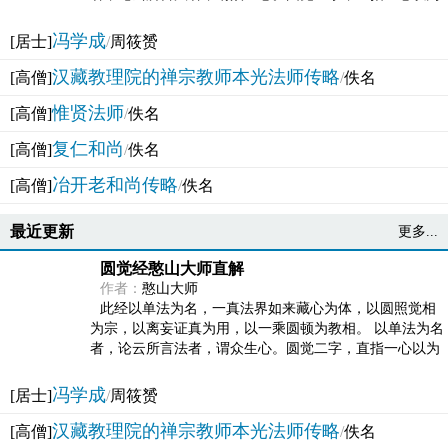
法体。此有多称，亦名大圆满觉，亦名妙觉明心，...
冯学成
[居士]
/
周筱赟
汉藏教理院的禅宗教师本光法师传略
[高僧]
/
佚名
惟贤法师
[高僧]
/
佚名
复仁和尚
[高僧]
/
佚名
冶开老和尚传略
[高僧]
/
佚名
最近更新
更多...
圆觉经憨山大师直解
作者：
憨山大师
此经以单法为名，一真法界如来藏心为体，以圆照觉相
为宗，以离妄证真为用，以一乘圆顿为教相。 以单法为名
者，论云所言法者，谓众生心。圆觉二字，直指一心以为
法体。此有多称，亦名大圆满觉，亦名妙觉明心，...
冯学成
[居士]
/
周筱赟
汉藏教理院的禅宗教师本光法师传略
[高僧]
/
佚名