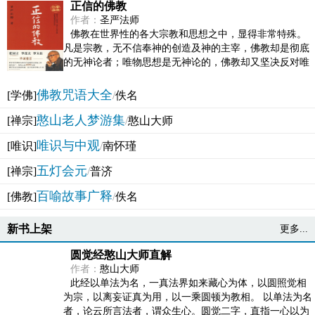
正信的佛教
作者：
圣严法师
佛教在世界性的各大宗教和思想之中，显得非常特殊。
凡是宗教，无不信奉神的创造及神的主宰，佛教却是彻底
的无神论者；唯物思想是无神论的，佛教却又坚决反对唯
物论的谬误。佛教似宗教而又非宗教，类哲学而又非哲...
佛教咒语大全
[学佛]
/
佚名
憨山老人梦游集
[禅宗]
/
憨山大师
唯识与中观
[唯识]
/
南怀瑾
五灯会元
[禅宗]
/
普济
百喻故事广释
[佛教]
/
佚名
新书上架
更多...
圆觉经憨山大师直解
作者：
憨山大师
此经以单法为名，一真法界如来藏心为体，以圆照觉相
为宗，以离妄证真为用，以一乘圆顿为教相。 以单法为名
者，论云所言法者，谓众生心。圆觉二字，直指一心以为