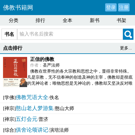
佛教书籍网
登录
注册
分类
排行
全本
新书
书架
书名
点击排行
更多...
正信的佛教
作者：
圣严法师
佛教在世界性的各大宗教和思想之中，显得非常特殊。
凡是宗教，无不信奉神的创造及神的主宰，佛教却是彻底
的无神论者；唯物思想是无神论的，佛教却又坚决反对唯
物论的谬误。佛教似宗教而又非宗教，类哲学而又非哲...
佛教咒语大全
[学佛]
/
佚名
憨山老人梦游集
[禅宗]
/
憨山大师
五灯会元
[禅宗]
/
普济
俱舍论颂讲记
[综合]
/
演培法师