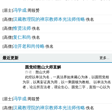
法体。此有多称，亦名大圆满觉，亦名妙觉明心，...
冯学成
[居士]
/
周筱赟
汉藏教理院的禅宗教师本光法师传略
[高僧]
/
佚名
惟贤法师
[高僧]
/
佚名
复仁和尚
[高僧]
/
佚名
冶开老和尚传略
[高僧]
/
佚名
最近更新
更多...
圆觉经憨山大师直解
作者：
憨山大师
此经以单法为名，一真法界如来藏心为体，以圆照觉相
为宗，以离妄证真为用，以一乘圆顿为教相。 以单法为名
者，论云所言法者，谓众生心。圆觉二字，直指一心以为
法体。此有多称，亦名大圆满觉，亦名妙觉明心，...
冯学成
[居士]
/
周筱赟
汉藏教理院的禅宗教师本光法师传略
[高僧]
/
佚名