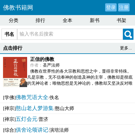
佛教书籍网
登录
注册
分类
排行
全本
新书
书架
书名
点击排行
更多...
正信的佛教
作者：
圣严法师
佛教在世界性的各大宗教和思想之中，显得非常特殊。
凡是宗教，无不信奉神的创造及神的主宰，佛教却是彻底
的无神论者；唯物思想是无神论的，佛教却又坚决反对唯
物论的谬误。佛教似宗教而又非宗教，类哲学而又非哲...
佛教咒语大全
[学佛]
/
佚名
憨山老人梦游集
[禅宗]
/
憨山大师
五灯会元
[禅宗]
/
普济
俱舍论颂讲记
[综合]
/
演培法师