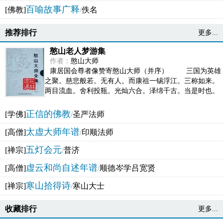
百喻故事广释
[佛教]
/
佚名
推荐排行
更多...
憨山老人梦游集
作者：
憨山大师
康居国会尊者像赞寄憨山大师（并序） 三国为英雄
之聚。慈悲般若。无有人。而康祖一锡浮江。三称如来。
两目流血。舍利投瓶。光灿六合。泽绵千古。当是时也。
吴之君臣。莫不为之动心变色。即事征理。知有佛而不...
正信的佛教
[学佛]
/
圣严法师
太虚大师年谱
[高僧]
/
印顺法师
五灯会元
[禅宗]
/
普济
虚云和尚自述年谱
[高僧]
/
顺德岑学吕宽贤
寒山拾得诗
[禅宗]
/
寒山大士
收藏排行
更多...