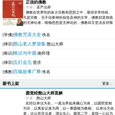
正信的佛教
作者：
圣严法师
佛教在世界性的各大宗教和思想之中，显得非常特殊。
凡是宗教，无不信奉神的创造及神的主宰，佛教却是彻底
的无神论者；唯物思想是无神论的，佛教却又坚决反对唯
物论的谬误。佛教似宗教而又非宗教，类哲学而又非哲...
佛教咒语大全
[学佛]
/
佚名
憨山老人梦游集
[禅宗]
/
憨山大师
唯识与中观
[唯识]
/
南怀瑾
五灯会元
[禅宗]
/
普济
百喻故事广释
[佛教]
/
佚名
新书上架
更多...
圆觉经憨山大师直解
作者：
憨山大师
此经以单法为名，一真法界如来藏心为体，以圆照觉相
为宗，以离妄证真为用，以一乘圆顿为教相。 以单法为名
者，论云所言法者，谓众生心。圆觉二字，直指一心以为