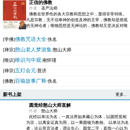
正信的佛教
作者：
圣严法师
佛教在世界性的各大宗教和思想之中，显得非常特殊。
凡是宗教，无不信奉神的创造及神的主宰，佛教却是彻底
的无神论者；唯物思想是无神论的，佛教却又坚决反对唯
物论的谬误。佛教似宗教而又非宗教，类哲学而又非哲...
佛教咒语大全
[学佛]
/
佚名
憨山老人梦游集
[禅宗]
/
憨山大师
唯识与中观
[唯识]
/
南怀瑾
五灯会元
[禅宗]
/
普济
百喻故事广释
[佛教]
/
佚名
新书上架
更多...
圆觉经憨山大师直解
作者：
憨山大师
此经以单法为名，一真法界如来藏心为体，以圆照觉相
为宗，以离妄证真为用，以一乘圆顿为教相。 以单法为名
者，论云所言法者，谓众生心。圆觉二字，直指一心以为