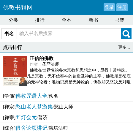
佛教书籍网
登录
注册
分类
排行
全本
新书
书架
书名
点击排行
更多...
正信的佛教
作者：
圣严法师
佛教在世界性的各大宗教和思想之中，显得非常特殊。
凡是宗教，无不信奉神的创造及神的主宰，佛教却是彻底
的无神论者；唯物思想是无神论的，佛教却又坚决反对唯
物论的谬误。佛教似宗教而又非宗教，类哲学而又非哲...
佛教咒语大全
[学佛]
/
佚名
憨山老人梦游集
[禅宗]
/
憨山大师
五灯会元
[禅宗]
/
普济
俱舍论颂讲记
[综合]
/
演培法师