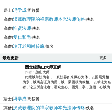
法体。此有多称，亦名大圆满觉，亦名妙觉明心，...
冯学成
[居士]
/
周筱赟
汉藏教理院的禅宗教师本光法师传略
[高僧]
/
佚名
惟贤法师
[高僧]
/
佚名
复仁和尚
[高僧]
/
佚名
冶开老和尚传略
[高僧]
/
佚名
最近更新
更多...
圆觉经憨山大师直解
作者：
憨山大师
此经以单法为名，一真法界如来藏心为体，以圆照觉相
为宗，以离妄证真为用，以一乘圆顿为教相。 以单法为名
者，论云所言法者，谓众生心。圆觉二字，直指一心以为
法体。此有多称，亦名大圆满觉，亦名妙觉明心，...
冯学成
[居士]
/
周筱赟
汉藏教理院的禅宗教师本光法师传略
[高僧]
/
佚名