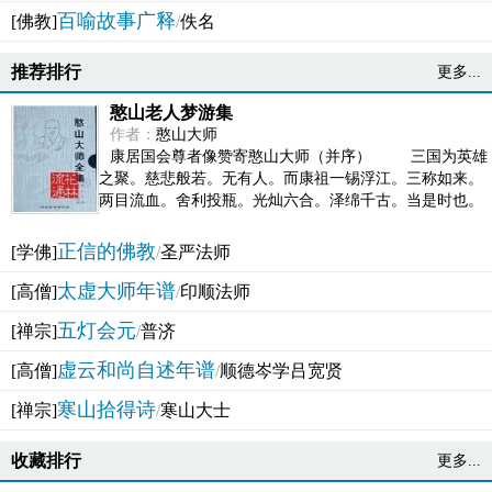
百喻故事广释
[佛教]
/
佚名
推荐排行
更多...
憨山老人梦游集
作者：
憨山大师
康居国会尊者像赞寄憨山大师（并序） 三国为英雄
之聚。慈悲般若。无有人。而康祖一锡浮江。三称如来。
两目流血。舍利投瓶。光灿六合。泽绵千古。当是时也。
吴之君臣。莫不为之动心变色。即事征理。知有佛而不...
正信的佛教
[学佛]
/
圣严法师
太虚大师年谱
[高僧]
/
印顺法师
五灯会元
[禅宗]
/
普济
虚云和尚自述年谱
[高僧]
/
顺德岑学吕宽贤
寒山拾得诗
[禅宗]
/
寒山大士
收藏排行
更多...