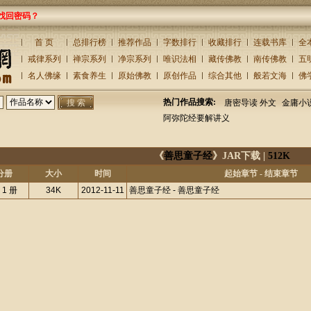
找回密码？
首 页
总排行榜
推荐作品
字数排行
收藏排行
连载书库
全
戒律系列
禅宗系列
净宗系列
唯识法相
藏传佛教
南传佛教
五
名人佛缘
素食养生
原始佛教
原创作品
综合其他
般若文海
佛
热门作品搜索:
唐密导读 外文
金庸小
阿弥陀经要解讲义
《
善思童子经
》JAR下载 |
512K
分册
大小
时间
起始章节 - 结束章节
 1 册
34K
2012-11-11
善思童子经 - 善思童子经