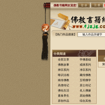
注 册
佛教书籍网欢迎您!
【热门作品搜索】
分类阅读
全部文章
学佛基础
第
佛教故事
戒律系列
禅宗系列
净宗系列
唯识法相
藏传佛教
南传佛教
五明佛学
高僧传记
居士传记
佛化生活
名人佛缘
素食养生
原始佛教
原创作品
综合其他