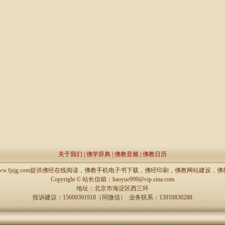
关于我们
|
佛学辞典
|
佛教音频
|
佛教日历
://www.fjzjg.com提供佛经在线阅读，佛教手机电子书下载，佛经印刷，佛教网站建设
Copyright ©
站长信箱：haoyue999@vip.sina.com
地址：北京市海淀区西三环
投诉建议：15600391918（同微信） 业务联系：13910830288