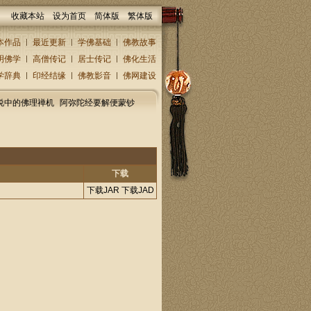
收藏本站
设为首页
简体版
繁体版
本作品
最近更新
学佛基础
佛教故事
明佛学
高僧传记
居士传记
佛化生活
学辞典
印经结缘
佛教影音
佛网建设
说中的佛理禅机
阿弥陀经要解便蒙钞
下载
下载JAR
下载JAD