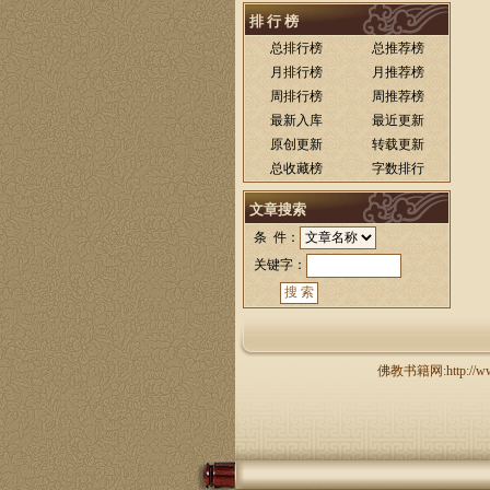
排 行 榜
总排行榜
总推荐榜
月排行榜
月推荐榜
周排行榜
周推荐榜
最新入库
最近更新
原创更新
转载更新
总收藏榜
字数排行
文章搜索
条 件：
关键字：
佛教书籍网:http