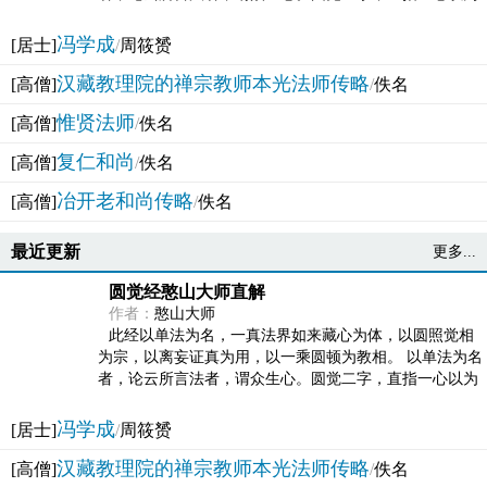
法体。此有多称，亦名大圆满觉，亦名妙觉明心，...
冯学成
[居士]
/
周筱赟
汉藏教理院的禅宗教师本光法师传略
[高僧]
/
佚名
惟贤法师
[高僧]
/
佚名
复仁和尚
[高僧]
/
佚名
冶开老和尚传略
[高僧]
/
佚名
最近更新
更多...
圆觉经憨山大师直解
作者：
憨山大师
此经以单法为名，一真法界如来藏心为体，以圆照觉相
为宗，以离妄证真为用，以一乘圆顿为教相。 以单法为名
者，论云所言法者，谓众生心。圆觉二字，直指一心以为
法体。此有多称，亦名大圆满觉，亦名妙觉明心，...
冯学成
[居士]
/
周筱赟
汉藏教理院的禅宗教师本光法师传略
[高僧]
/
佚名