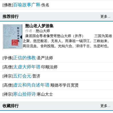
百喻故事广释
[佛教]
/
佚名
推荐排行
更多...
憨山老人梦游集
作者：
憨山大师
康居国会尊者像赞寄憨山大师（并序） 三国为英雄
之聚。慈悲般若。无有人。而康祖一锡浮江。三称如来。
两目流血。舍利投瓶。光灿六合。泽绵千古。当是时也。
吴之君臣。莫不为之动心变色。即事征理。知有佛而不...
正信的佛教
[学佛]
/
圣严法师
太虚大师年谱
[高僧]
/
印顺法师
五灯会元
[禅宗]
/
普济
虚云和尚自述年谱
[高僧]
/
顺德岑学吕宽贤
寒山拾得诗
[禅宗]
/
寒山大士
收藏排行
更多...