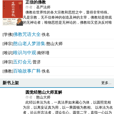
正信的佛教
作者：
圣严法师
佛教在世界性的各大宗教和思想之中，显得非常特殊。
凡是宗教，无不信奉神的创造及神的主宰，佛教却是彻底
的无神论者；唯物思想是无神论的，佛教却又坚决反对唯
物论的谬误。佛教似宗教而又非宗教，类哲学而又非哲...
佛教咒语大全
[学佛]
/
佚名
憨山老人梦游集
[禅宗]
/
憨山大师
唯识与中观
[唯识]
/
南怀瑾
五灯会元
[禅宗]
/
普济
百喻故事广释
[佛教]
/
佚名
新书上架
更多...
圆觉经憨山大师直解
作者：
憨山大师
此经以单法为名，一真法界如来藏心为体，以圆照觉相
为宗，以离妄证真为用，以一乘圆顿为教相。 以单法为名
者，论云所言法者，谓众生心。圆觉二字，直指一心以为