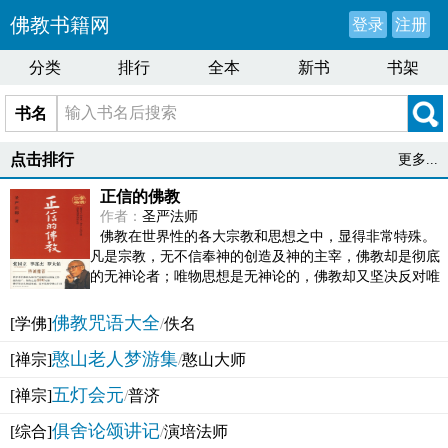
佛教书籍网
登录
注册
分类
排行
全本
新书
书架
书名
点击排行
更多...
正信的佛教
作者：
圣严法师
佛教在世界性的各大宗教和思想之中，显得非常特殊。
凡是宗教，无不信奉神的创造及神的主宰，佛教却是彻底
的无神论者；唯物思想是无神论的，佛教却又坚决反对唯
物论的谬误。佛教似宗教而又非宗教，类哲学而又非哲...
佛教咒语大全
[学佛]
/
佚名
憨山老人梦游集
[禅宗]
/
憨山大师
五灯会元
[禅宗]
/
普济
俱舍论颂讲记
[综合]
/
演培法师