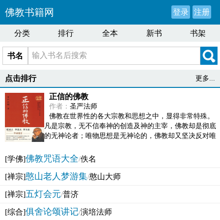
佛教书籍网
登录
注册
分类
排行
全本
新书
书架
书名
点击排行
更多...
正信的佛教
作者：
圣严法师
佛教在世界性的各大宗教和思想之中，显得非常特殊。
凡是宗教，无不信奉神的创造及神的主宰，佛教却是彻底
的无神论者；唯物思想是无神论的，佛教却又坚决反对唯
物论的谬误。佛教似宗教而又非宗教，类哲学而又非哲...
佛教咒语大全
[学佛]
/
佚名
憨山老人梦游集
[禅宗]
/
憨山大师
五灯会元
[禅宗]
/
普济
俱舍论颂讲记
[综合]
/
演培法师