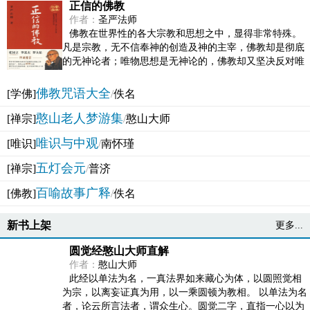
正信的佛教
作者：
圣严法师
佛教在世界性的各大宗教和思想之中，显得非常特殊。
凡是宗教，无不信奉神的创造及神的主宰，佛教却是彻底
的无神论者；唯物思想是无神论的，佛教却又坚决反对唯
物论的谬误。佛教似宗教而又非宗教，类哲学而又非哲...
佛教咒语大全
[学佛]
/
佚名
憨山老人梦游集
[禅宗]
/
憨山大师
唯识与中观
[唯识]
/
南怀瑾
五灯会元
[禅宗]
/
普济
百喻故事广释
[佛教]
/
佚名
新书上架
更多...
圆觉经憨山大师直解
作者：
憨山大师
此经以单法为名，一真法界如来藏心为体，以圆照觉相
为宗，以离妄证真为用，以一乘圆顿为教相。 以单法为名
者，论云所言法者，谓众生心。圆觉二字，直指一心以为