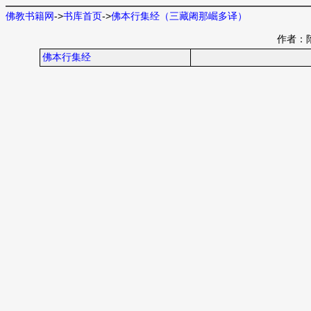
佛教书籍网
->
书库首页
->
佛本行集经（三藏阇那崛多译）
作者：
佛本行集经