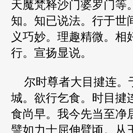
天魔梵释沙门婆罗门等
知。知已说法。行于世
义巧妙。理趣精微。相
行。宣扬显说。
尔时尊者大目揵连。于
城。欲行乞食。时目揵
食尚早。我今先当至净
譬如力士屈伸臂顷。从