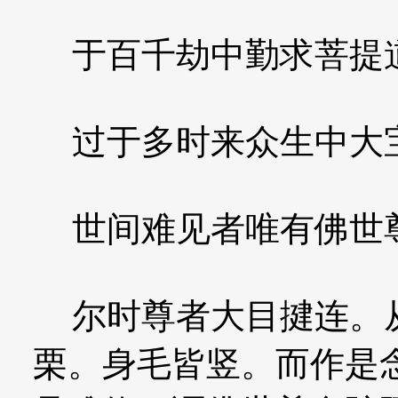
于百千劫中勤求菩提
过于多时来众生中大
世间难见者唯有佛世
尔时尊者大目揵连。从
栗。身毛皆竖。而作是