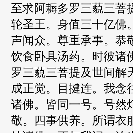
至求阿耨多罗三藐三菩
轮圣王。身值三十亿佛
声闻众。尊重承事。恭
饮食卧具汤药。时彼诸
罗三藐三菩提及世间解
成正觉。目揵连。我念
诸佛。皆同一号。号然
敬。四事供养。所谓衣