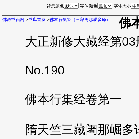
背景颜色
字体颜色
字体大小
佛
佛教书籍网
->
书库首页
->
佛本行集经（三藏阇那崛多译）
大正新修大藏经第03册N
No.190
佛本行集经卷第一
隋天竺三藏阇那崛多