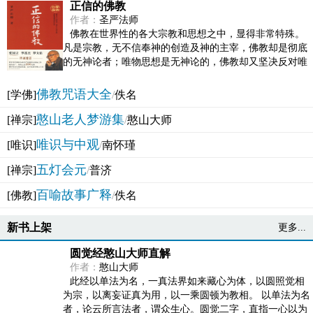
正信的佛教
作者：
圣严法师
佛教在世界性的各大宗教和思想之中，显得非常特殊。
凡是宗教，无不信奉神的创造及神的主宰，佛教却是彻底
的无神论者；唯物思想是无神论的，佛教却又坚决反对唯
物论的谬误。佛教似宗教而又非宗教，类哲学而又非哲...
佛教咒语大全
[学佛]
/
佚名
憨山老人梦游集
[禅宗]
/
憨山大师
唯识与中观
[唯识]
/
南怀瑾
五灯会元
[禅宗]
/
普济
百喻故事广释
[佛教]
/
佚名
新书上架
更多...
圆觉经憨山大师直解
作者：
憨山大师
此经以单法为名，一真法界如来藏心为体，以圆照觉相
为宗，以离妄证真为用，以一乘圆顿为教相。 以单法为名
者，论云所言法者，谓众生心。圆觉二字，直指一心以为