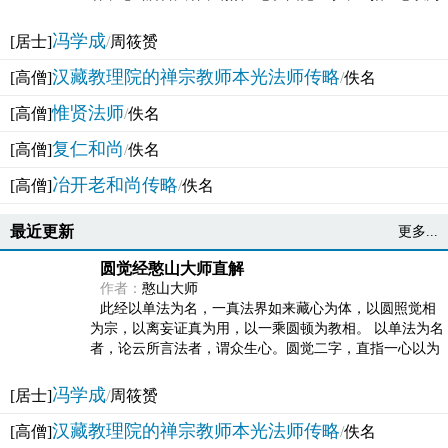
法体。此有多称，亦名大圆满觉，亦名妙觉明心，...
冯学成
[居士]
/
周筱赟
汉藏教理院的禅宗教师本光法师传略
[高僧]
/
佚名
惟贤法师
[高僧]
/
佚名
复仁和尚
[高僧]
/
佚名
冶开老和尚传略
[高僧]
/
佚名
最近更新
更多...
圆觉经憨山大师直解
作者：
憨山大师
此经以单法为名，一真法界如来藏心为体，以圆照觉相
为宗，以离妄证真为用，以一乘圆顿为教相。 以单法为名
者，论云所言法者，谓众生心。圆觉二字，直指一心以为
法体。此有多称，亦名大圆满觉，亦名妙觉明心，...
冯学成
[居士]
/
周筱赟
汉藏教理院的禅宗教师本光法师传略
[高僧]
/
佚名