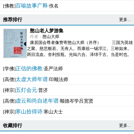
百喻故事广释
[佛教]
/
佚名
推荐排行
更多...
憨山老人梦游集
作者：
憨山大师
康居国会尊者像赞寄憨山大师（并序） 三国为英雄
之聚。慈悲般若。无有人。而康祖一锡浮江。三称如来。
两目流血。舍利投瓶。光灿六合。泽绵千古。当是时也。
吴之君臣。莫不为之动心变色。即事征理。知有佛而不...
正信的佛教
[学佛]
/
圣严法师
太虚大师年谱
[高僧]
/
印顺法师
五灯会元
[禅宗]
/
普济
虚云和尚自述年谱
[高僧]
/
顺德岑学吕宽贤
寒山拾得诗
[禅宗]
/
寒山大士
收藏排行
更多...