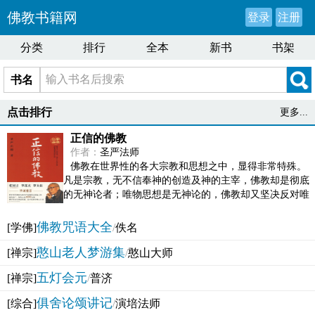
佛教书籍网
登录
注册
分类
排行
全本
新书
书架
书名
点击排行
更多...
正信的佛教
作者：
圣严法师
佛教在世界性的各大宗教和思想之中，显得非常特殊。
凡是宗教，无不信奉神的创造及神的主宰，佛教却是彻底
的无神论者；唯物思想是无神论的，佛教却又坚决反对唯
物论的谬误。佛教似宗教而又非宗教，类哲学而又非哲...
佛教咒语大全
[学佛]
/
佚名
憨山老人梦游集
[禅宗]
/
憨山大师
五灯会元
[禅宗]
/
普济
俱舍论颂讲记
[综合]
/
演培法师