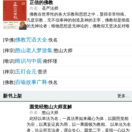
正信的佛教
作者：
圣严法师
佛教在世界性的各大宗教和思想之中，显得非常特殊。
凡是宗教，无不信奉神的创造及神的主宰，佛教却是彻底
的无神论者；唯物思想是无神论的，佛教却又坚决反对唯
物论的谬误。佛教似宗教而又非宗教，类哲学而又非哲...
佛教咒语大全
[学佛]
/
佚名
憨山老人梦游集
[禅宗]
/
憨山大师
唯识与中观
[唯识]
/
南怀瑾
五灯会元
[禅宗]
/
普济
百喻故事广释
[佛教]
/
佚名
新书上架
更多...
圆觉经憨山大师直解
作者：
憨山大师
此经以单法为名，一真法界如来藏心为体，以圆照觉相
为宗，以离妄证真为用，以一乘圆顿为教相。 以单法为名
者，论云所言法者，谓众生心。圆觉二字，直指一心以为