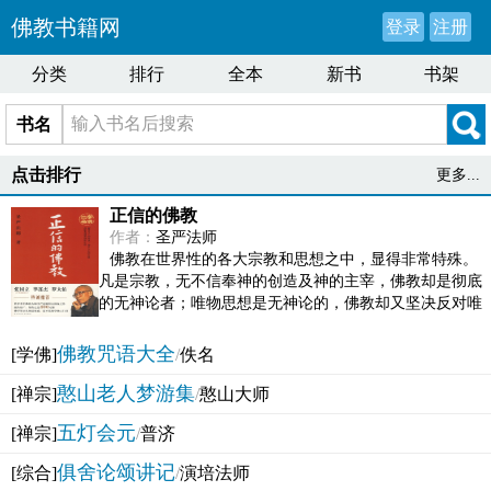
佛教书籍网
登录
注册
分类
排行
全本
新书
书架
书名
点击排行
更多...
正信的佛教
作者：
圣严法师
佛教在世界性的各大宗教和思想之中，显得非常特殊。
凡是宗教，无不信奉神的创造及神的主宰，佛教却是彻底
的无神论者；唯物思想是无神论的，佛教却又坚决反对唯
物论的谬误。佛教似宗教而又非宗教，类哲学而又非哲...
佛教咒语大全
[学佛]
/
佚名
憨山老人梦游集
[禅宗]
/
憨山大师
五灯会元
[禅宗]
/
普济
俱舍论颂讲记
[综合]
/
演培法师