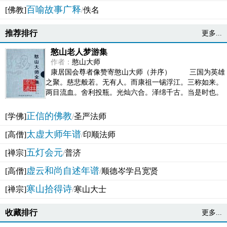
百喻故事广释
[佛教]
/
佚名
推荐排行
更多...
憨山老人梦游集
作者：
憨山大师
康居国会尊者像赞寄憨山大师（并序） 三国为英雄
之聚。慈悲般若。无有人。而康祖一锡浮江。三称如来。
两目流血。舍利投瓶。光灿六合。泽绵千古。当是时也。
吴之君臣。莫不为之动心变色。即事征理。知有佛而不...
正信的佛教
[学佛]
/
圣严法师
太虚大师年谱
[高僧]
/
印顺法师
五灯会元
[禅宗]
/
普济
虚云和尚自述年谱
[高僧]
/
顺德岑学吕宽贤
寒山拾得诗
[禅宗]
/
寒山大士
收藏排行
更多...