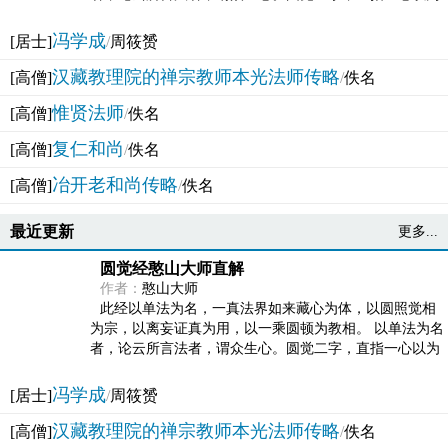
法体。此有多称，亦名大圆满觉，亦名妙觉明心，...
冯学成
[居士]
/
周筱赟
汉藏教理院的禅宗教师本光法师传略
[高僧]
/
佚名
惟贤法师
[高僧]
/
佚名
复仁和尚
[高僧]
/
佚名
冶开老和尚传略
[高僧]
/
佚名
最近更新
更多...
圆觉经憨山大师直解
作者：
憨山大师
此经以单法为名，一真法界如来藏心为体，以圆照觉相
为宗，以离妄证真为用，以一乘圆顿为教相。 以单法为名
者，论云所言法者，谓众生心。圆觉二字，直指一心以为
法体。此有多称，亦名大圆满觉，亦名妙觉明心，...
冯学成
[居士]
/
周筱赟
汉藏教理院的禅宗教师本光法师传略
[高僧]
/
佚名