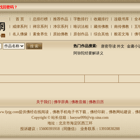
找回密码？
首 页
总排行榜
推荐作品
字数排行
收藏排行
连载书库
全
戒律系列
禅宗系列
净宗系列
唯识法相
藏传佛教
南传佛教
五
名人佛缘
素食养生
原始佛教
原创作品
综合其他
般若文海
佛
热门作品搜索:
唐密导读 外文
金庸小
阿弥陀经要解讲义
主题
回复/查看
发表
关于我们
|
佛学辞典
|
佛教音频
|
佛教日历
://www.fjzjg.com提供佛经在线阅读，佛教手机电子书下载，佛经印刷，佛教网站建设
Copyright ©
站长信箱：haoyue999@vip.sina.com
地址：北京市海淀区西三环
投诉建议：15600391918（同微信） 业务联系：13910830288