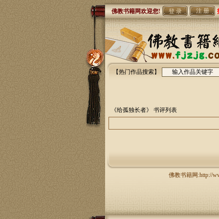
注 册
佛教书籍网欢迎您!
【热门作品搜索】
《给孤独长者》
书评列表
佛教书籍网:http