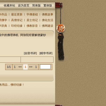
收藏本站
设为首页
简体版
繁体版
本作品
最近更新
学佛基础
佛教故事
明佛学
高僧传记
居士传记
佛化生活
学辞典
印经结缘
佛教影音
佛网建设
说中的佛理禅机
阿弥陀经要解便蒙钞
[全部书评] [
精华书评
]
人/回复人
发表时间
1/1
1
<<
1
>>
1
，佛教用品，佛经结缘！