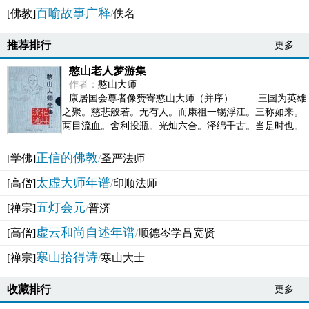
百喻故事广释
[佛教]
/
佚名
推荐排行
更多...
憨山老人梦游集
作者：
憨山大师
康居国会尊者像赞寄憨山大师（并序） 三国为英雄
之聚。慈悲般若。无有人。而康祖一锡浮江。三称如来。
两目流血。舍利投瓶。光灿六合。泽绵千古。当是时也。
吴之君臣。莫不为之动心变色。即事征理。知有佛而不...
正信的佛教
[学佛]
/
圣严法师
太虚大师年谱
[高僧]
/
印顺法师
五灯会元
[禅宗]
/
普济
虚云和尚自述年谱
[高僧]
/
顺德岑学吕宽贤
寒山拾得诗
[禅宗]
/
寒山大士
收藏排行
更多...