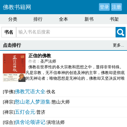
佛教书籍网
登录
注册
分类
排行
全本
新书
书架
书名
点击排行
更多...
正信的佛教
作者：
圣严法师
佛教在世界性的各大宗教和思想之中，显得非常特殊。
凡是宗教，无不信奉神的创造及神的主宰，佛教却是彻底
的无神论者；唯物思想是无神论的，佛教却又坚决反对唯
物论的谬误。佛教似宗教而又非宗教，类哲学而又非哲...
佛教咒语大全
[学佛]
/
佚名
憨山老人梦游集
[禅宗]
/
憨山大师
五灯会元
[禅宗]
/
普济
俱舍论颂讲记
[综合]
/
演培法师