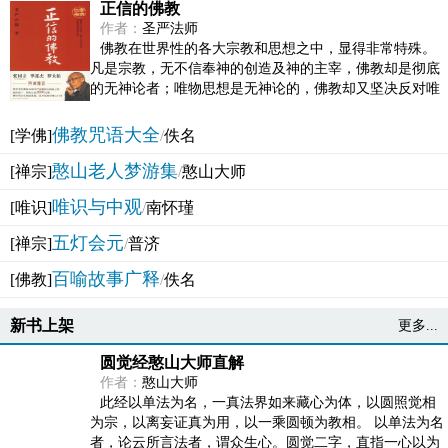
正信的佛教
作者：
圣严法师
佛教在世界性的各大宗教和思想之中，显得非常特殊。
凡是宗教，无不信奉神的创造及神的主宰，佛教却是彻底
的无神论者；唯物思想是无神论的，佛教却又坚决反对唯
物论的谬误。佛教似宗教而又非宗教，类哲学而又非哲...
佛教咒语大全
[学佛]
/
佚名
憨山老人梦游集
[禅宗]
/
憨山大师
唯识与中观
[唯识]
/
南怀瑾
五灯会元
[禅宗]
/
普济
百喻故事广释
[佛教]
/
佚名
新书上架
更多...
圆觉经憨山大师直解
作者：
憨山大师
此经以单法为名，一真法界如来藏心为体，以圆照觉相
为宗，以离妄证真为用，以一乘圆顿为教相。 以单法为名
者，论云所言法者，谓众生心。圆觉二字，直指一心以为