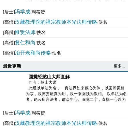
法体。此有多称，亦名大圆满觉，亦名妙觉明心，...
冯学成
[居士]
/
周筱赟
汉藏教理院的禅宗教师本光法师传略
[高僧]
/
佚名
惟贤法师
[高僧]
/
佚名
复仁和尚
[高僧]
/
佚名
冶开老和尚传略
[高僧]
/
佚名
最近更新
更多...
圆觉经憨山大师直解
作者：
憨山大师
此经以单法为名，一真法界如来藏心为体，以圆照觉相
为宗，以离妄证真为用，以一乘圆顿为教相。 以单法为名
者，论云所言法者，谓众生心。圆觉二字，直指一心以为
法体。此有多称，亦名大圆满觉，亦名妙觉明心，...
冯学成
[居士]
/
周筱赟
汉藏教理院的禅宗教师本光法师传略
[高僧]
/
佚名