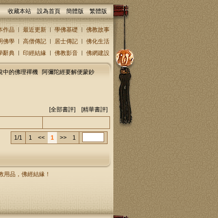
收藏本站
設為首頁
簡體版
繁體版
本作品
最近更新
學佛基礎
佛教故事
明佛學
高僧傳記
居士傳記
佛化生活
學辭典
印經結緣
佛教影音
佛網建設
說中的佛理禪機
阿彌陀經要解便蒙鈔
[
全部書評
] [精華書評]
人/回復人
發表時間
1/1
1
<<
1
>>
1
，佛教用品，佛經結緣！