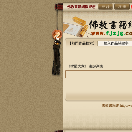
注 冊
佛教書籍網歡迎您!
【熱門作品搜索】
《楞嚴大意》
書評列表
佛教書籍網:http