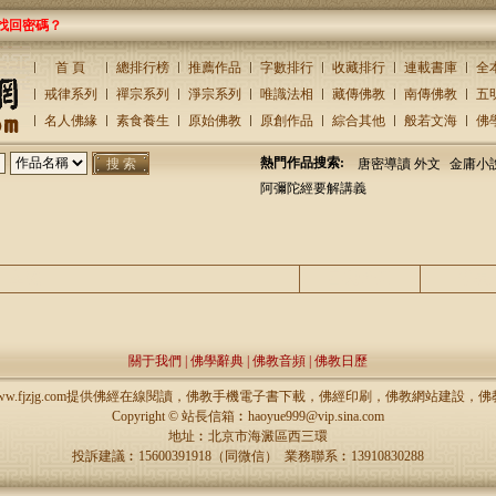
找回密碼？
首 頁
總排行榜
推薦作品
字數排行
收藏排行
連載書庫
全
戒律系列
禪宗系列
淨宗系列
唯識法相
藏傳佛教
南傳佛教
五
名人佛緣
素食養生
原始佛教
原創作品
綜合其他
般若文海
佛
熱門作品搜索:
唐密導讀 外文
金庸小
阿彌陀經要解講義
主題
回復/查看
發表
關于我們
|
佛學辭典
|
佛教音頻
|
佛教日歷
://www.fjzjg.com提供佛經在線閱讀，佛教手機電子書下載，佛經印刷，佛教網站建設
Copyright ©
站長信箱︰haoyue999@vip.sina.com
地址︰北京市海澱區西三環
投訴建議︰15600391918（同微信） 業務聯系︰13910830288