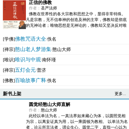
正信的佛教
作者：
圣严法师
佛教在世界性的各大宗教和思想之中，显得非常特殊。
凡是宗教，无不信奉神的创造及神的主宰，佛教却是彻底
的无神论者；唯物思想是无神论的，佛教却又坚决反对唯
物论的谬误。佛教似宗教而又非宗教，类哲学而又非哲...
佛教咒语大全
[学佛]
/
佚名
憨山老人梦游集
[禅宗]
/
憨山大师
唯识与中观
[唯识]
/
南怀瑾
五灯会元
[禅宗]
/
普济
百喻故事广释
[佛教]
/
佚名
新书上架
更多...
圆觉经憨山大师直解
作者：
憨山大师
此经以单法为名，一真法界如来藏心为体，以圆照觉相
为宗，以离妄证真为用，以一乘圆顿为教相。 以单法为名
者，论云所言法者，谓众生心。圆觉二字，直指一心以为