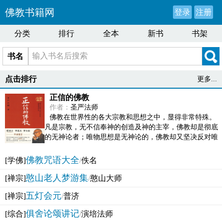
佛教书籍网
登录
注册
分类
排行
全本
新书
书架
书名
点击排行
更多...
正信的佛教
作者：
圣严法师
佛教在世界性的各大宗教和思想之中，显得非常特殊。
凡是宗教，无不信奉神的创造及神的主宰，佛教却是彻底
的无神论者；唯物思想是无神论的，佛教却又坚决反对唯
物论的谬误。佛教似宗教而又非宗教，类哲学而又非哲...
佛教咒语大全
[学佛]
/
佚名
憨山老人梦游集
[禅宗]
/
憨山大师
五灯会元
[禅宗]
/
普济
俱舍论颂讲记
[综合]
/
演培法师