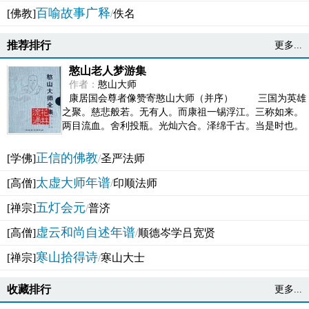
百喻故事广释
[佛教]
/
佚名
推荐排行
更多...
憨山老人梦游集
作者：
憨山大师
康居国会尊者像赞寄憨山大师（并序） 三国为英雄
之聚。慈悲般若。无有人。而康祖一锡浮江。三称如来。
两目流血。舍利投瓶。光灿六合。泽绵千古。当是时也。
吴之君臣。莫不为之动心变色。即事征理。知有佛而不...
正信的佛教
[学佛]
/
圣严法师
太虚大师年谱
[高僧]
/
印顺法师
五灯会元
[禅宗]
/
普济
虚云和尚自述年谱
[高僧]
/
顺德岑学吕宽贤
寒山拾得诗
[禅宗]
/
寒山大士
收藏排行
更多...