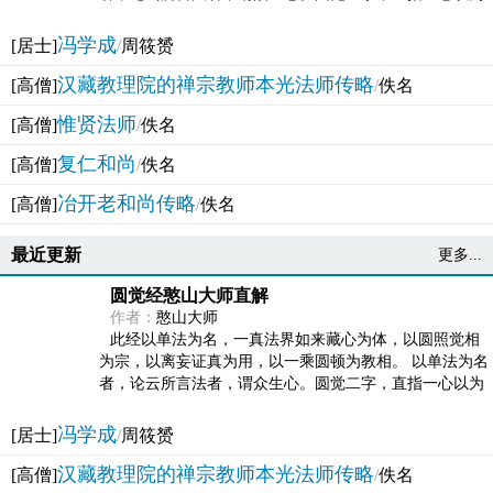
法体。此有多称，亦名大圆满觉，亦名妙觉明心，...
冯学成
[居士]
/
周筱赟
汉藏教理院的禅宗教师本光法师传略
[高僧]
/
佚名
惟贤法师
[高僧]
/
佚名
复仁和尚
[高僧]
/
佚名
冶开老和尚传略
[高僧]
/
佚名
最近更新
更多...
圆觉经憨山大师直解
作者：
憨山大师
此经以单法为名，一真法界如来藏心为体，以圆照觉相
为宗，以离妄证真为用，以一乘圆顿为教相。 以单法为名
者，论云所言法者，谓众生心。圆觉二字，直指一心以为
法体。此有多称，亦名大圆满觉，亦名妙觉明心，...
冯学成
[居士]
/
周筱赟
汉藏教理院的禅宗教师本光法师传略
[高僧]
/
佚名