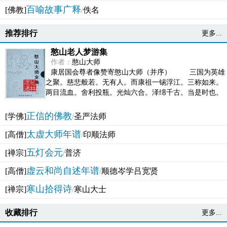
百喻故事广释
[佛教]
/
佚名
推荐排行
更多...
憨山老人梦游集
作者：
憨山大师
康居国会尊者像赞寄憨山大师（并序） 三国为英雄
之聚。慈悲般若。无有人。而康祖一锡浮江。三称如来。
两目流血。舍利投瓶。光灿六合。泽绵千古。当是时也。
吴之君臣。莫不为之动心变色。即事征理。知有佛而不...
正信的佛教
[学佛]
/
圣严法师
太虚大师年谱
[高僧]
/
印顺法师
五灯会元
[禅宗]
/
普济
虚云和尚自述年谱
[高僧]
/
顺德岑学吕宽贤
寒山拾得诗
[禅宗]
/
寒山大士
收藏排行
更多...