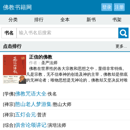
佛教书籍网
登录
注册
分类
排行
全本
新书
书架
书名
点击排行
更多...
正信的佛教
作者：
圣严法师
佛教在世界性的各大宗教和思想之中，显得非常特殊。
凡是宗教，无不信奉神的创造及神的主宰，佛教却是彻底
的无神论者；唯物思想是无神论的，佛教却又坚决反对唯
物论的谬误。佛教似宗教而又非宗教，类哲学而又非哲...
佛教咒语大全
[学佛]
/
佚名
憨山老人梦游集
[禅宗]
/
憨山大师
五灯会元
[禅宗]
/
普济
俱舍论颂讲记
[综合]
/
演培法师