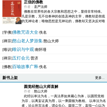
正信的佛教
作者：
圣严法师
佛教在世界性的各大宗教和思想之中，显得非常特殊。
凡是宗教，无不信奉神的创造及神的主宰，佛教却是彻底
的无神论者；唯物思想是无神论的，佛教却又坚决反对唯
物论的谬误。佛教似宗教而又非宗教，类哲学而又非哲...
佛教咒语大全
[学佛]
/
佚名
憨山老人梦游集
[禅宗]
/
憨山大师
唯识与中观
[唯识]
/
南怀瑾
五灯会元
[禅宗]
/
普济
百喻故事广释
[佛教]
/
佚名
新书上架
更多...
圆觉经憨山大师直解
作者：
憨山大师
此经以单法为名，一真法界如来藏心为体，以圆照觉相
为宗，以离妄证真为用，以一乘圆顿为教相。 以单法为名
者，论云所言法者，谓众生心。圆觉二字，直指一心以为