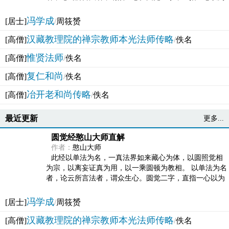
法体。此有多称，亦名大圆满觉，亦名妙觉明心，...
冯学成
[居士]
/
周筱赟
汉藏教理院的禅宗教师本光法师传略
[高僧]
/
佚名
惟贤法师
[高僧]
/
佚名
复仁和尚
[高僧]
/
佚名
冶开老和尚传略
[高僧]
/
佚名
最近更新
更多...
圆觉经憨山大师直解
作者：
憨山大师
此经以单法为名，一真法界如来藏心为体，以圆照觉相
为宗，以离妄证真为用，以一乘圆顿为教相。 以单法为名
者，论云所言法者，谓众生心。圆觉二字，直指一心以为
法体。此有多称，亦名大圆满觉，亦名妙觉明心，...
冯学成
[居士]
/
周筱赟
汉藏教理院的禅宗教师本光法师传略
[高僧]
/
佚名