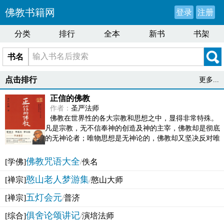
佛教书籍网
登录
注册
分类
排行
全本
新书
书架
书名
点击排行
更多...
正信的佛教
作者：
圣严法师
佛教在世界性的各大宗教和思想之中，显得非常特殊。
凡是宗教，无不信奉神的创造及神的主宰，佛教却是彻底
的无神论者；唯物思想是无神论的，佛教却又坚决反对唯
物论的谬误。佛教似宗教而又非宗教，类哲学而又非哲...
佛教咒语大全
[学佛]
/
佚名
憨山老人梦游集
[禅宗]
/
憨山大师
五灯会元
[禅宗]
/
普济
俱舍论颂讲记
[综合]
/
演培法师