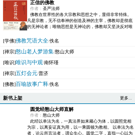
正信的佛教
作者：
圣严法师
佛教在世界性的各大宗教和思想之中，显得非常特殊。
凡是宗教，无不信奉神的创造及神的主宰，佛教却是彻底
的无神论者；唯物思想是无神论的，佛教却又坚决反对唯
物论的谬误。佛教似宗教而又非宗教，类哲学而又非哲...
佛教咒语大全
[学佛]
/
佚名
憨山老人梦游集
[禅宗]
/
憨山大师
唯识与中观
[唯识]
/
南怀瑾
五灯会元
[禅宗]
/
普济
百喻故事广释
[佛教]
/
佚名
新书上架
更多...
圆觉经憨山大师直解
作者：
憨山大师
此经以单法为名，一真法界如来藏心为体，以圆照觉相
为宗，以离妄证真为用，以一乘圆顿为教相。 以单法为名
者，论云所言法者，谓众生心。圆觉二字，直指一心以为