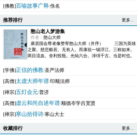
百喻故事广释
[佛教]
/
佚名
推荐排行
更多...
憨山老人梦游集
作者：
憨山大师
康居国会尊者像赞寄憨山大师（并序） 三国为英雄
之聚。慈悲般若。无有人。而康祖一锡浮江。三称如来。
两目流血。舍利投瓶。光灿六合。泽绵千古。当是时也。
吴之君臣。莫不为之动心变色。即事征理。知有佛而不...
正信的佛教
[学佛]
/
圣严法师
太虚大师年谱
[高僧]
/
印顺法师
五灯会元
[禅宗]
/
普济
虚云和尚自述年谱
[高僧]
/
顺德岑学吕宽贤
寒山拾得诗
[禅宗]
/
寒山大士
收藏排行
更多...