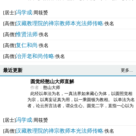
法体。此有多称，亦名大圆满觉，亦名妙觉明心，...
冯学成
[居士]
/
周筱赟
汉藏教理院的禅宗教师本光法师传略
[高僧]
/
佚名
惟贤法师
[高僧]
/
佚名
复仁和尚
[高僧]
/
佚名
冶开老和尚传略
[高僧]
/
佚名
最近更新
更多...
圆觉经憨山大师直解
作者：
憨山大师
此经以单法为名，一真法界如来藏心为体，以圆照觉相
为宗，以离妄证真为用，以一乘圆顿为教相。 以单法为名
者，论云所言法者，谓众生心。圆觉二字，直指一心以为
法体。此有多称，亦名大圆满觉，亦名妙觉明心，...
冯学成
[居士]
/
周筱赟
汉藏教理院的禅宗教师本光法师传略
[高僧]
/
佚名