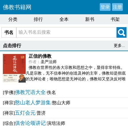
佛教书籍网
登录
注册
分类
排行
全本
新书
书架
书名
点击排行
更多...
正信的佛教
作者：
圣严法师
佛教在世界性的各大宗教和思想之中，显得非常特殊。
凡是宗教，无不信奉神的创造及神的主宰，佛教却是彻底
的无神论者；唯物思想是无神论的，佛教却又坚决反对唯
物论的谬误。佛教似宗教而又非宗教，类哲学而又非哲...
佛教咒语大全
[学佛]
/
佚名
憨山老人梦游集
[禅宗]
/
憨山大师
五灯会元
[禅宗]
/
普济
俱舍论颂讲记
[综合]
/
演培法师