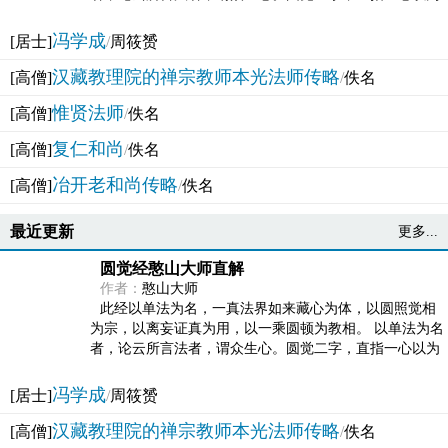
法体。此有多称，亦名大圆满觉，亦名妙觉明心，...
冯学成
[居士]
/
周筱赟
汉藏教理院的禅宗教师本光法师传略
[高僧]
/
佚名
惟贤法师
[高僧]
/
佚名
复仁和尚
[高僧]
/
佚名
冶开老和尚传略
[高僧]
/
佚名
最近更新
更多...
圆觉经憨山大师直解
作者：
憨山大师
此经以单法为名，一真法界如来藏心为体，以圆照觉相
为宗，以离妄证真为用，以一乘圆顿为教相。 以单法为名
者，论云所言法者，谓众生心。圆觉二字，直指一心以为
法体。此有多称，亦名大圆满觉，亦名妙觉明心，...
冯学成
[居士]
/
周筱赟
汉藏教理院的禅宗教师本光法师传略
[高僧]
/
佚名