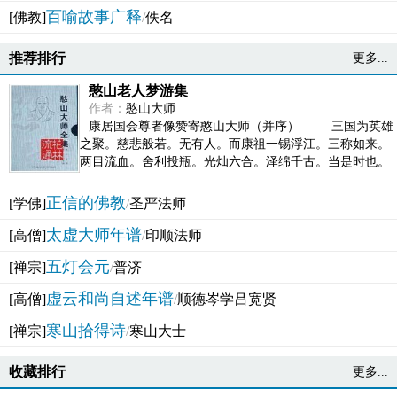
百喻故事广释
[佛教]
/
佚名
推荐排行
更多...
憨山老人梦游集
作者：
憨山大师
康居国会尊者像赞寄憨山大师（并序） 三国为英雄
之聚。慈悲般若。无有人。而康祖一锡浮江。三称如来。
两目流血。舍利投瓶。光灿六合。泽绵千古。当是时也。
吴之君臣。莫不为之动心变色。即事征理。知有佛而不...
正信的佛教
[学佛]
/
圣严法师
太虚大师年谱
[高僧]
/
印顺法师
五灯会元
[禅宗]
/
普济
虚云和尚自述年谱
[高僧]
/
顺德岑学吕宽贤
寒山拾得诗
[禅宗]
/
寒山大士
收藏排行
更多...