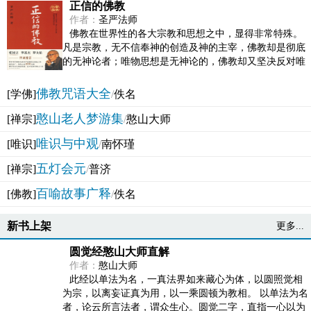
正信的佛教
作者：
圣严法师
佛教在世界性的各大宗教和思想之中，显得非常特殊。
凡是宗教，无不信奉神的创造及神的主宰，佛教却是彻底
的无神论者；唯物思想是无神论的，佛教却又坚决反对唯
物论的谬误。佛教似宗教而又非宗教，类哲学而又非哲...
佛教咒语大全
[学佛]
/
佚名
憨山老人梦游集
[禅宗]
/
憨山大师
唯识与中观
[唯识]
/
南怀瑾
五灯会元
[禅宗]
/
普济
百喻故事广释
[佛教]
/
佚名
新书上架
更多...
圆觉经憨山大师直解
作者：
憨山大师
此经以单法为名，一真法界如来藏心为体，以圆照觉相
为宗，以离妄证真为用，以一乘圆顿为教相。 以单法为名
者，论云所言法者，谓众生心。圆觉二字，直指一心以为