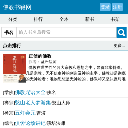
佛教书籍网
登录
注册
分类
排行
全本
新书
书架
书名
点击排行
更多...
正信的佛教
作者：
圣严法师
佛教在世界性的各大宗教和思想之中，显得非常特殊。
凡是宗教，无不信奉神的创造及神的主宰，佛教却是彻底
的无神论者；唯物思想是无神论的，佛教却又坚决反对唯
物论的谬误。佛教似宗教而又非宗教，类哲学而又非哲...
佛教咒语大全
[学佛]
/
佚名
憨山老人梦游集
[禅宗]
/
憨山大师
五灯会元
[禅宗]
/
普济
俱舍论颂讲记
[综合]
/
演培法师