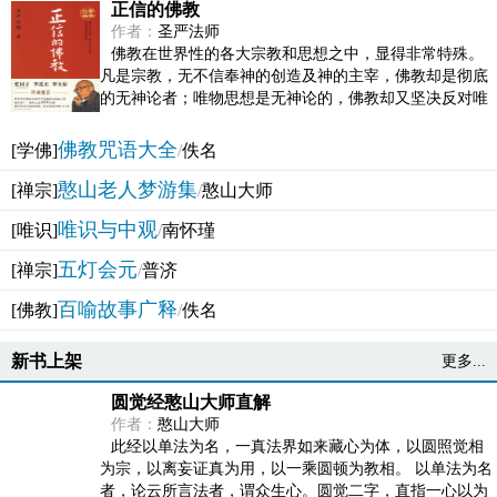
正信的佛教
作者：
圣严法师
佛教在世界性的各大宗教和思想之中，显得非常特殊。
凡是宗教，无不信奉神的创造及神的主宰，佛教却是彻底
的无神论者；唯物思想是无神论的，佛教却又坚决反对唯
物论的谬误。佛教似宗教而又非宗教，类哲学而又非哲...
佛教咒语大全
[学佛]
/
佚名
憨山老人梦游集
[禅宗]
/
憨山大师
唯识与中观
[唯识]
/
南怀瑾
五灯会元
[禅宗]
/
普济
百喻故事广释
[佛教]
/
佚名
新书上架
更多...
圆觉经憨山大师直解
作者：
憨山大师
此经以单法为名，一真法界如来藏心为体，以圆照觉相
为宗，以离妄证真为用，以一乘圆顿为教相。 以单法为名
者，论云所言法者，谓众生心。圆觉二字，直指一心以为