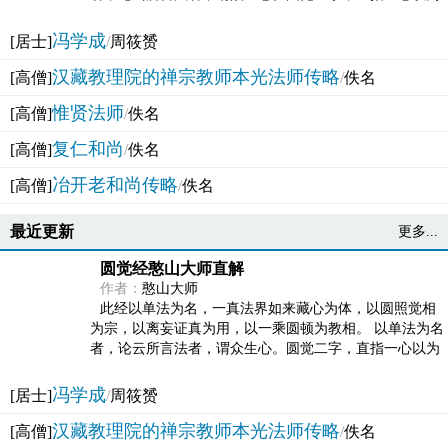
法体。此有多称，亦名大圆满觉，亦名妙觉明心，...
冯学成
[居士]
/
周筱赟
汉藏教理院的禅宗教师本光法师传略
[高僧]
/
佚名
惟贤法师
[高僧]
/
佚名
复仁和尚
[高僧]
/
佚名
冶开老和尚传略
[高僧]
/
佚名
最近更新
更多...
圆觉经憨山大师直解
作者：
憨山大师
此经以单法为名，一真法界如来藏心为体，以圆照觉相
为宗，以离妄证真为用，以一乘圆顿为教相。 以单法为名
者，论云所言法者，谓众生心。圆觉二字，直指一心以为
法体。此有多称，亦名大圆满觉，亦名妙觉明心，...
冯学成
[居士]
/
周筱赟
汉藏教理院的禅宗教师本光法师传略
[高僧]
/
佚名