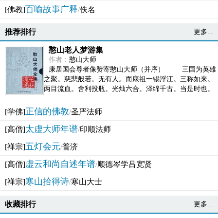
百喻故事广释
[佛教]
/
佚名
推荐排行
更多...
憨山老人梦游集
作者：
憨山大师
康居国会尊者像赞寄憨山大师（并序） 三国为英雄
之聚。慈悲般若。无有人。而康祖一锡浮江。三称如来。
两目流血。舍利投瓶。光灿六合。泽绵千古。当是时也。
吴之君臣。莫不为之动心变色。即事征理。知有佛而不...
正信的佛教
[学佛]
/
圣严法师
太虚大师年谱
[高僧]
/
印顺法师
五灯会元
[禅宗]
/
普济
虚云和尚自述年谱
[高僧]
/
顺德岑学吕宽贤
寒山拾得诗
[禅宗]
/
寒山大士
收藏排行
更多...