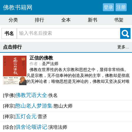
佛教书籍网
登录
注册
分类
排行
全本
新书
书架
书名
点击排行
更多...
正信的佛教
作者：
圣严法师
佛教在世界性的各大宗教和思想之中，显得非常特殊。
凡是宗教，无不信奉神的创造及神的主宰，佛教却是彻底
的无神论者；唯物思想是无神论的，佛教却又坚决反对唯
物论的谬误。佛教似宗教而又非宗教，类哲学而又非哲...
佛教咒语大全
[学佛]
/
佚名
憨山老人梦游集
[禅宗]
/
憨山大师
五灯会元
[禅宗]
/
普济
俱舍论颂讲记
[综合]
/
演培法师