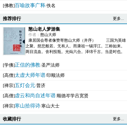
百喻故事广释
[佛教]
/
佚名
推荐排行
更多...
憨山老人梦游集
作者：
憨山大师
康居国会尊者像赞寄憨山大师（并序） 三国为英雄
之聚。慈悲般若。无有人。而康祖一锡浮江。三称如来。
两目流血。舍利投瓶。光灿六合。泽绵千古。当是时也。
吴之君臣。莫不为之动心变色。即事征理。知有佛而不...
正信的佛教
[学佛]
/
圣严法师
太虚大师年谱
[高僧]
/
印顺法师
五灯会元
[禅宗]
/
普济
虚云和尚自述年谱
[高僧]
/
顺德岑学吕宽贤
寒山拾得诗
[禅宗]
/
寒山大士
收藏排行
更多...