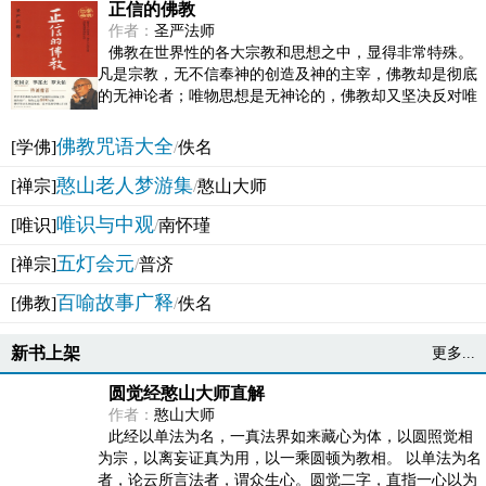
正信的佛教
作者：
圣严法师
佛教在世界性的各大宗教和思想之中，显得非常特殊。
凡是宗教，无不信奉神的创造及神的主宰，佛教却是彻底
的无神论者；唯物思想是无神论的，佛教却又坚决反对唯
物论的谬误。佛教似宗教而又非宗教，类哲学而又非哲...
佛教咒语大全
[学佛]
/
佚名
憨山老人梦游集
[禅宗]
/
憨山大师
唯识与中观
[唯识]
/
南怀瑾
五灯会元
[禅宗]
/
普济
百喻故事广释
[佛教]
/
佚名
新书上架
更多...
圆觉经憨山大师直解
作者：
憨山大师
此经以单法为名，一真法界如来藏心为体，以圆照觉相
为宗，以离妄证真为用，以一乘圆顿为教相。 以单法为名
者，论云所言法者，谓众生心。圆觉二字，直指一心以为