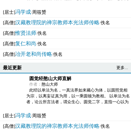
法体。此有多称，亦名大圆满觉，亦名妙觉明心，...
冯学成
[居士]
/
周筱赟
汉藏教理院的禅宗教师本光法师传略
[高僧]
/
佚名
惟贤法师
[高僧]
/
佚名
复仁和尚
[高僧]
/
佚名
冶开老和尚传略
[高僧]
/
佚名
最近更新
更多...
圆觉经憨山大师直解
作者：
憨山大师
此经以单法为名，一真法界如来藏心为体，以圆照觉相
为宗，以离妄证真为用，以一乘圆顿为教相。 以单法为名
者，论云所言法者，谓众生心。圆觉二字，直指一心以为
法体。此有多称，亦名大圆满觉，亦名妙觉明心，...
冯学成
[居士]
/
周筱赟
汉藏教理院的禅宗教师本光法师传略
[高僧]
/
佚名