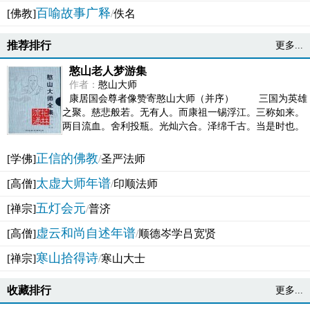
百喻故事广释
[佛教]
/
佚名
推荐排行
更多...
憨山老人梦游集
作者：
憨山大师
康居国会尊者像赞寄憨山大师（并序） 三国为英雄
之聚。慈悲般若。无有人。而康祖一锡浮江。三称如来。
两目流血。舍利投瓶。光灿六合。泽绵千古。当是时也。
吴之君臣。莫不为之动心变色。即事征理。知有佛而不...
正信的佛教
[学佛]
/
圣严法师
太虚大师年谱
[高僧]
/
印顺法师
五灯会元
[禅宗]
/
普济
虚云和尚自述年谱
[高僧]
/
顺德岑学吕宽贤
寒山拾得诗
[禅宗]
/
寒山大士
收藏排行
更多...