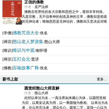
正信的佛教
作者：
圣严法师
佛教在世界性的各大宗教和思想之中，显得非常特殊。
凡是宗教，无不信奉神的创造及神的主宰，佛教却是彻底
的无神论者；唯物思想是无神论的，佛教却又坚决反对唯
物论的谬误。佛教似宗教而又非宗教，类哲学而又非哲...
佛教咒语大全
[学佛]
/
佚名
憨山老人梦游集
[禅宗]
/
憨山大师
唯识与中观
[唯识]
/
南怀瑾
五灯会元
[禅宗]
/
普济
百喻故事广释
[佛教]
/
佚名
新书上架
更多...
圆觉经憨山大师直解
作者：
憨山大师
此经以单法为名，一真法界如来藏心为体，以圆照觉相
为宗，以离妄证真为用，以一乘圆顿为教相。 以单法为名
者，论云所言法者，谓众生心。圆觉二字，直指一心以为