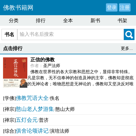
佛教书籍网
登录
注册
分类
排行
全本
新书
书架
书名
点击排行
更多...
正信的佛教
作者：
圣严法师
佛教在世界性的各大宗教和思想之中，显得非常特殊。
凡是宗教，无不信奉神的创造及神的主宰，佛教却是彻底
的无神论者；唯物思想是无神论的，佛教却又坚决反对唯
物论的谬误。佛教似宗教而又非宗教，类哲学而又非哲...
佛教咒语大全
[学佛]
/
佚名
憨山老人梦游集
[禅宗]
/
憨山大师
五灯会元
[禅宗]
/
普济
俱舍论颂讲记
[综合]
/
演培法师