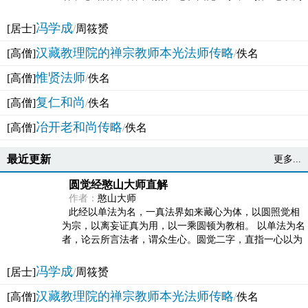
法体。此有多称，亦名大圆满觉，亦名妙觉明心，...
冯学成
[居士]
/
周筱赟
汉藏教理院的禅宗教师本光法师传略
[高僧]
/
佚名
惟贤法师
[高僧]
/
佚名
复仁和尚
[高僧]
/
佚名
冶开老和尚传略
[高僧]
/
佚名
最近更新
更多...
圆觉经憨山大师直解
作者：
憨山大师
此经以单法为名，一真法界如来藏心为体，以圆照觉相
为宗，以离妄证真为用，以一乘圆顿为教相。 以单法为名
者，论云所言法者，谓众生心。圆觉二字，直指一心以为
法体。此有多称，亦名大圆满觉，亦名妙觉明心，...
冯学成
[居士]
/
周筱赟
汉藏教理院的禅宗教师本光法师传略
[高僧]
/
佚名