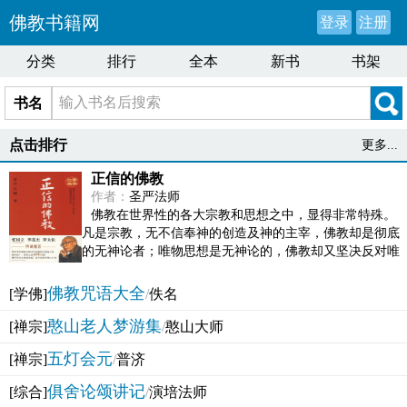
佛教书籍网
登录
注册
分类
排行
全本
新书
书架
书名
点击排行
更多...
正信的佛教
作者：
圣严法师
佛教在世界性的各大宗教和思想之中，显得非常特殊。
凡是宗教，无不信奉神的创造及神的主宰，佛教却是彻底
的无神论者；唯物思想是无神论的，佛教却又坚决反对唯
物论的谬误。佛教似宗教而又非宗教，类哲学而又非哲...
佛教咒语大全
[学佛]
/
佚名
憨山老人梦游集
[禅宗]
/
憨山大师
五灯会元
[禅宗]
/
普济
俱舍论颂讲记
[综合]
/
演培法师