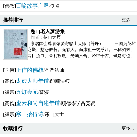
百喻故事广释
[佛教]
/
佚名
推荐排行
更多...
憨山老人梦游集
作者：
憨山大师
康居国会尊者像赞寄憨山大师（并序） 三国为英雄
之聚。慈悲般若。无有人。而康祖一锡浮江。三称如来。
两目流血。舍利投瓶。光灿六合。泽绵千古。当是时也。
吴之君臣。莫不为之动心变色。即事征理。知有佛而不...
正信的佛教
[学佛]
/
圣严法师
太虚大师年谱
[高僧]
/
印顺法师
五灯会元
[禅宗]
/
普济
虚云和尚自述年谱
[高僧]
/
顺德岑学吕宽贤
寒山拾得诗
[禅宗]
/
寒山大士
收藏排行
更多...