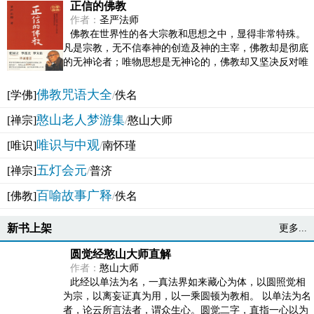
正信的佛教
作者：
圣严法师
佛教在世界性的各大宗教和思想之中，显得非常特殊。
凡是宗教，无不信奉神的创造及神的主宰，佛教却是彻底
的无神论者；唯物思想是无神论的，佛教却又坚决反对唯
物论的谬误。佛教似宗教而又非宗教，类哲学而又非哲...
佛教咒语大全
[学佛]
/
佚名
憨山老人梦游集
[禅宗]
/
憨山大师
唯识与中观
[唯识]
/
南怀瑾
五灯会元
[禅宗]
/
普济
百喻故事广释
[佛教]
/
佚名
新书上架
更多...
圆觉经憨山大师直解
作者：
憨山大师
此经以单法为名，一真法界如来藏心为体，以圆照觉相
为宗，以离妄证真为用，以一乘圆顿为教相。 以单法为名
者，论云所言法者，谓众生心。圆觉二字，直指一心以为