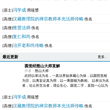
法体。此有多称，亦名大圆满觉，亦名妙觉明心，...
冯学成
[居士]
/
周筱赟
汉藏教理院的禅宗教师本光法师传略
[高僧]
/
佚名
惟贤法师
[高僧]
/
佚名
复仁和尚
[高僧]
/
佚名
冶开老和尚传略
[高僧]
/
佚名
最近更新
更多...
圆觉经憨山大师直解
作者：
憨山大师
此经以单法为名，一真法界如来藏心为体，以圆照觉相
为宗，以离妄证真为用，以一乘圆顿为教相。 以单法为名
者，论云所言法者，谓众生心。圆觉二字，直指一心以为
法体。此有多称，亦名大圆满觉，亦名妙觉明心，...
冯学成
[居士]
/
周筱赟
汉藏教理院的禅宗教师本光法师传略
[高僧]
/
佚名