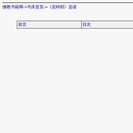
佛教书籍网
->
书库首页
->
《尼柯耶》选读
前言
目次