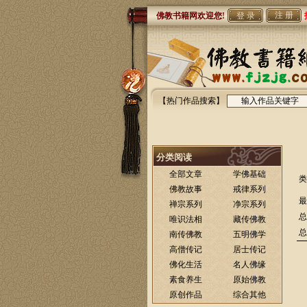
注 册
佛教书籍网欢迎您!
【热门作品搜索】
分类阅读
全部文章
学佛基础
类
佛教故事
戒律系列
最
禅宗系列
净宗系列
总
唯识法相
藏传佛教
总
南传佛教
五明佛学
高僧传记
居士传记
佛化生活
名人佛缘
素食养生
原始佛教
原创作品
综合其他