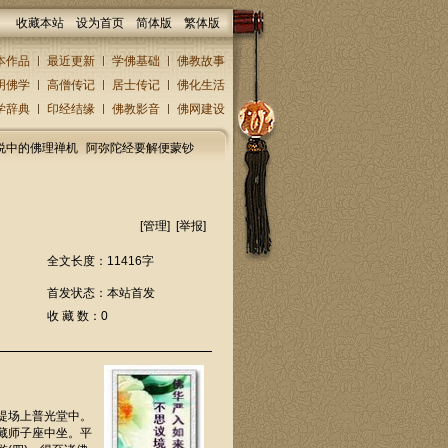
收藏本站
设为首页
简体版
繁体版
本作品
最近更新
学佛基础
佛教故事
明佛学
高僧传记
居士传记
佛化生活
学辞典
印经结缘
佛教影音
佛网建设
说中的佛理禅机
阿弥陀经要解便蒙钞
[
管理
] [
举报
]
全文长度：11416字
首发状态：本站首发
收 藏 数：0
提场上普光堂中。
藏师子座中坐。平