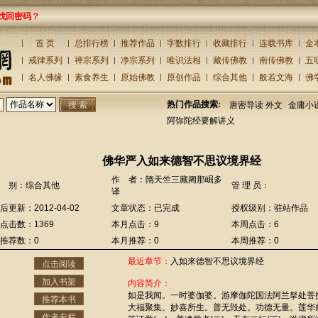
找回密码？
首 页
总排行榜
推荐作品
字数排行
收藏排行
连载书库
全
戒律系列
禅宗系列
净宗系列
唯识法相
藏传佛教
南传佛教
五
名人佛缘
素食养生
原始佛教
原创作品
综合其他
般若文海
佛
热门作品搜索:
唐密导读 外文
金庸小
阿弥陀经要解讲义
佛华严入如来德智不思议境界经
作 者：隋天竺三藏阇那崛多
 别：综合其他
管 理 员：
译
后更新：2012-04-02
文章状态：已完成
授权级别：驻站作品
点击数：1369
本月点击：9
本周点击：6
推荐数：0
本月推荐：0
本周推荐：0
最近章节：
入如来德智不思议境界经
点击阅读
加入书架
内容简介：
如是我闻。一时婆伽婆。游摩伽陀国法阿兰拏处菩
推荐本书
大福聚集。妙喜所生。普无毁处。功德无量。莲华
作者专栏