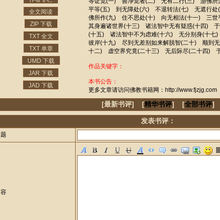
等证觉(一) 善净觉者(二) 无有二行(三) 游佛所
平等(五) 到无障处(六) 不退转法(七) 无遮行处
全文阅读
佛所作(九) 住不思处(十) 向无相法(十一) 三
ZIP 下载
其身遍诸世界(十三) 诸法智中无有疑惑(十四) 
(十五) 诸法智中不为虑难(十六) 无分别身(十七
TXT 全文
彼岸(十九) 尽到无差别如来解脱智(二十) 顺到无
TXT 单章
十二) 虚空界究竟(二十三) 无后际尽(二十四)
UMD 下载
作品关键字：
JAR 下载
本书公告：
JAD 下载
更多文章请访问佛教书籍网：http://www.fjzjg.com
[最新书评] [
精华书评
] [
全部书评
]
发表书评：
标题
内容