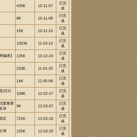
已完
435K
10-11-07
成
已完
8K
10-11-08
成
已完
15K
10-11-10
成
已完
1053K
11-03-14
成
已完
师编述】
135K
10-12-24
成
已完
233K
11-01-25
成
已完
14K
11-05-08
成
(注2)
已完
109K
12-02-27
成
优婆塞瞿
已完
9K
12-03-07
支译
成
已完
选定
722K
12-03-16
成
已完
士译
155K
12-03-20
成