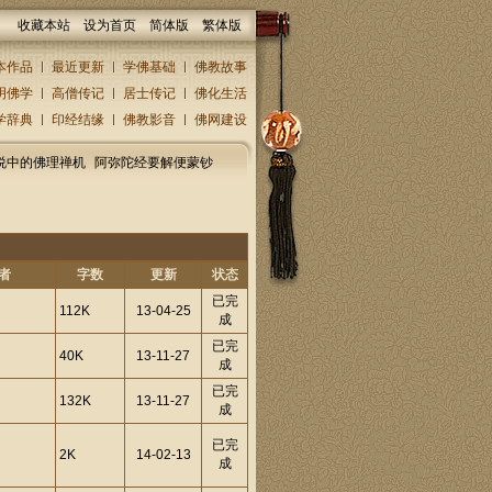
收藏本站
设为首页
简体版
繁体版
本作品
最近更新
学佛基础
佛教故事
明佛学
高僧传记
居士传记
佛化生活
学辞典
印经结缘
佛教影音
佛网建设
说中的佛理禅机
阿弥陀经要解便蒙钞
者
字数
更新
状态
已完
112K
13-04-25
成
已完
40K
13-11-27
成
已完
132K
13-11-27
成
已完
2K
14-02-13
成