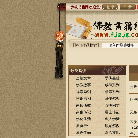
注 册
佛教书籍网欢迎您!
【热门作品搜索】
分类阅读
全部文章
学佛基础
佛教故事
戒律系列
走近
禅宗系列
净宗系列
唯识法相
藏传佛教
阿弥
南传佛教
五明佛学
高僧传记
居士传记
无条
佛化生活
名人佛缘
不为
素食养生
原始佛教
（1
原创作品
综合其他
本）