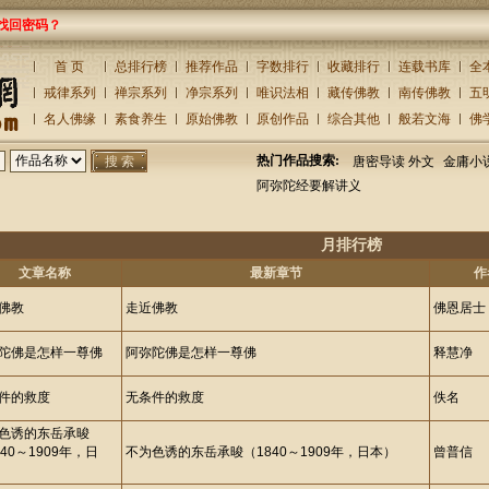
找回密码？
首 页
总排行榜
推荐作品
字数排行
收藏排行
连载书库
全
戒律系列
禅宗系列
净宗系列
唯识法相
藏传佛教
南传佛教
五
名人佛缘
素食养生
原始佛教
原创作品
综合其他
般若文海
佛
热门作品搜索:
唐密导读 外文
金庸小
阿弥陀经要解讲义
月排行榜
文章名称
最新章节
作
佛教
走近佛教
佛恩居士
陀佛是怎样一尊佛
阿弥陀佛是怎样一尊佛
释慧净
件的救度
无条件的救度
佚名
色诱的东岳承晙
840～1909年，日
不为色诱的东岳承晙（1840～1909年，日本）
曾普信