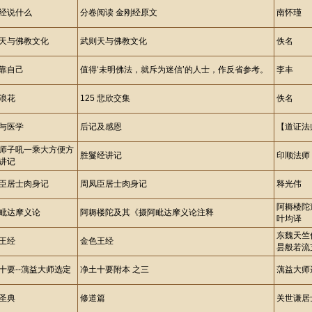
经说什么
分卷阅读 金刚经原文
南怀瑾
天与佛教文化
武则天与佛教文化
佚名
靠自己
值得‘未明佛法，就斥为迷信’的人士，作反省参考。
李丰
浪花
125 悲欣交集
佚名
与医学
后记及感恩
【道证法
师子吼一乘大方便方
胜鬘经讲记
印顺法师
讲记
臣居士肉身记
周凤臣居士肉身记
释光伟
阿耨楼陀造
毗达摩义论
阿耨楼陀及其《摄阿毗达摩义论注释
叶均译
东魏天竺
王经
金色王经
昙般若流
十要--蕅益大师选定
净土十要附本 之三
蕅益大师
圣典
修道篇
关世谦居