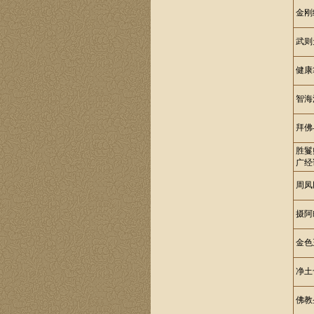
金刚
武则
健康
智海
拜佛
胜鬘
广经
周凤
摄阿
金色
净土
佛教