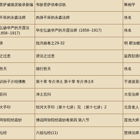
菩萨威德灵验录新编
韦驮菩萨供奉仪轨
释相平
不坏的永森法师
肉身不坏的永森法师
佚名
弘扬华严的月霞法
毕生弘扬华严的月霞法师 (1858--1917)
佚名
858--1917)
录
指月錄卷之29-32
明 瞿汝
之过患
谤法之过患
益西彭措
胜天
德行胜天
佚名
识份子介绍佛教
第十章 专介净土 第十章 专介净土8
于凌波居
百问
净土百问
大安法师
大手印
恒河大手印（第十七讲）完 （第十七讲）2
元音老人
阿弥陀经疏钞
佛说阿弥陀经疏钞卷第四 第八节
莲池大师
坛经
六祖坛经(11)
慧律法师