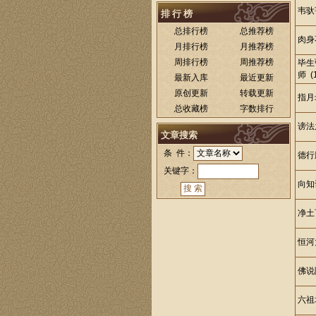
韦驮
排 行 榜
总排行榜
总推荐榜
肉身
月排行榜
月推荐榜
周排行榜
周推荐榜
毕生
师 (1
最新入库
最近更新
原创更新
转载更新
指月
总收藏榜
字数排行
谤法
文章搜索
条 件：
德行
关键字：
向知
净土
恒河
佛说
六祖