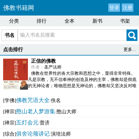
佛教书籍网
登录
注册
分类
排行
全本
新书
书架
书名
点击排行
更多...
正信的佛教
作者：
圣严法师
佛教在世界性的各大宗教和思想之中，显得非常特殊。
凡是宗教，无不信奉神的创造及神的主宰，佛教却是彻底
的无神论者；唯物思想是无神论的，佛教却又坚决反对唯
物论的谬误。佛教似宗教而又非宗教，类哲学而又非哲...
佛教咒语大全
[学佛]
/
佚名
憨山老人梦游集
[禅宗]
/
憨山大师
五灯会元
[禅宗]
/
普济
俱舍论颂讲记
[综合]
/
演培法师