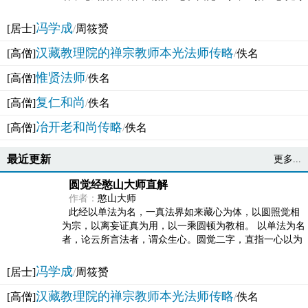
法体。此有多称，亦名大圆满觉，亦名妙觉明心，...
冯学成
[居士]
/
周筱赟
汉藏教理院的禅宗教师本光法师传略
[高僧]
/
佚名
惟贤法师
[高僧]
/
佚名
复仁和尚
[高僧]
/
佚名
冶开老和尚传略
[高僧]
/
佚名
最近更新
更多...
圆觉经憨山大师直解
作者：
憨山大师
此经以单法为名，一真法界如来藏心为体，以圆照觉相
为宗，以离妄证真为用，以一乘圆顿为教相。 以单法为名
者，论云所言法者，谓众生心。圆觉二字，直指一心以为
法体。此有多称，亦名大圆满觉，亦名妙觉明心，...
冯学成
[居士]
/
周筱赟
汉藏教理院的禅宗教师本光法师传略
[高僧]
/
佚名