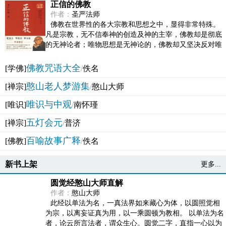
正信的佛教
作者：
圣严法师
佛教在世界性的各大宗教和思想之中，显得非常特殊。
凡是宗教，无不信奉神的创造及神的主宰，佛教却是彻底
的无神论者；唯物思想是无神论的，佛教却又坚决反对唯
物论的谬误。佛教似宗教而又非宗教，类哲学而又非哲...
佛教咒语大全
[学佛]
/
佚名
憨山老人梦游集
[禅宗]
/
憨山大师
唯识与中观
[唯识]
/
南怀瑾
五灯会元
[禅宗]
/
普济
百喻故事广释
[佛教]
/
佚名
新书上架
更多...
圆觉经憨山大师直解
作者：
憨山大师
此经以单法为名，一真法界如来藏心为体，以圆照觉相
为宗，以离妄证真为用，以一乘圆顿为教相。 以单法为名
者，论云所言法者，谓众生心。圆觉二字，直指一心以为