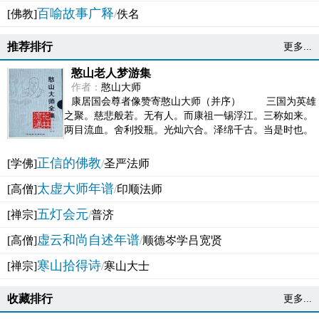
百喻故事广释
[佛教]
/
佚名
推荐排行
更多...
憨山老人梦游集
作者：
憨山大师
康居国会尊者像赞寄憨山大师（并序） 三国为英雄
之聚。慈悲般若。无有人。而康祖一锡浮江。三称如来。
两目流血。舍利投瓶。光灿六合。泽绵千古。当是时也。
吴之君臣。莫不为之动心变色。即事征理。知有佛而不...
正信的佛教
[学佛]
/
圣严法师
太虚大师年谱
[高僧]
/
印顺法师
五灯会元
[禅宗]
/
普济
虚云和尚自述年谱
[高僧]
/
顺德岑学吕宽贤
寒山拾得诗
[禅宗]
/
寒山大士
收藏排行
更多...